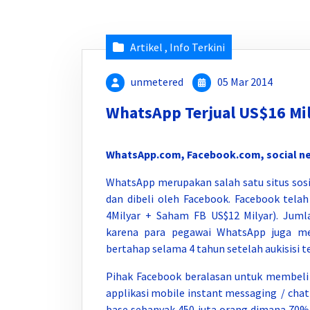
Artikel
,
Info Terkini
unmetered
05 Mar 2014
WhatsApp Terjual US$16 Mi
WhatsApp.com, Facebook.com, social net
WhatsApp merupakan salah satu situs sosia
dan dibeli oleh Facebook. Facebook tela
4Milyar + Saham FB US$12 Milyar). Jum
karena para pegawai WhatsApp juga me
bertahap selama 4 tahun setelah aukisisi te
Pihak Facebook beralasan untuk membel
applikasi mobile instant messaging / chat
base sebanyak 450 juta orang dimana 70% 