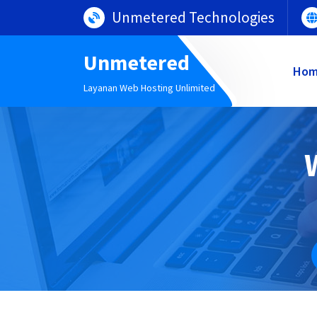
Lewati
Unmetered Technologies
ke
konten
Unmetered
Ho
Layanan Web Hosting Unlimited