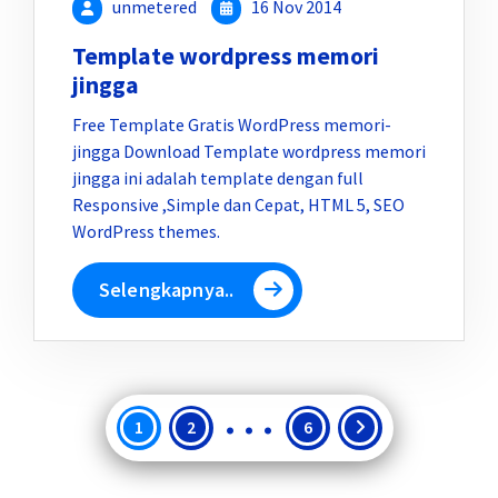
unmetered
16 Nov 2014
Template wordpress memori
jingga
Free Template Gratis WordPress memori-
jingga Download Template wordpress memori
jingga ini adalah template dengan full
Responsive ,Simple dan Cepat, HTML 5, SEO
WordPress themes.
Selengkapnya..
…
Paginasi
1
2
6
pos