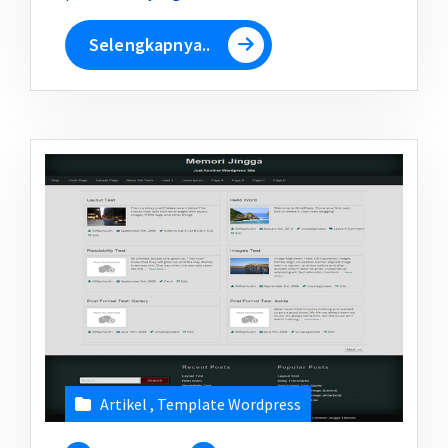
Selengkapnya..
Artikel
,
Template Wordpress