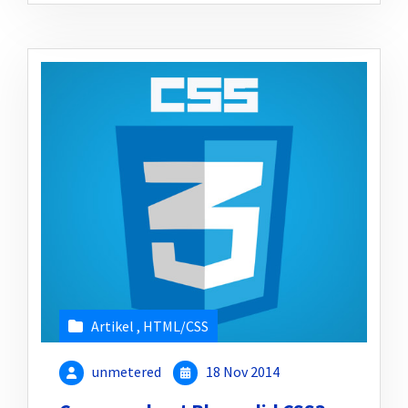
Artikel
,
HTML/CSS
unmetered
18 Nov 2014