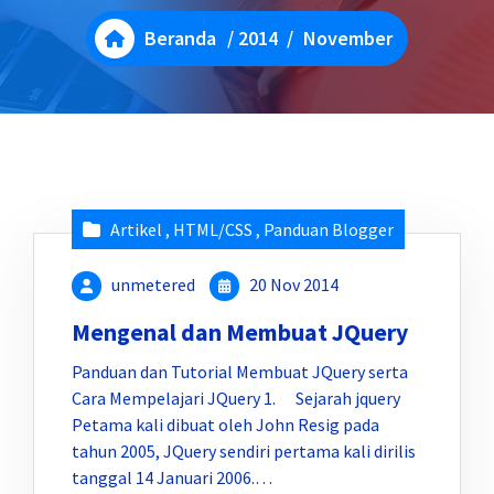
Beranda
/
2014
/
November
Artikel
,
HTML/CSS
,
Panduan Blogger
unmetered
20 Nov 2014
Mengenal dan Membuat JQuery
Panduan dan Tutorial Membuat JQuery serta
Cara Mempelajari JQuery 1. Sejarah jquery
Petama kali dibuat oleh John Resig pada
tahun 2005, JQuery sendiri pertama kali dirilis
tanggal 14 Januari 2006.…