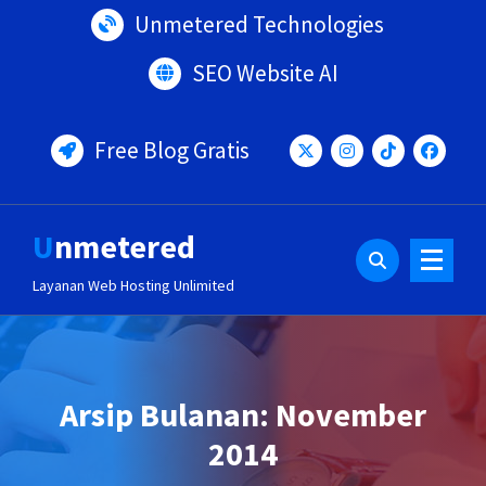
Lewati
Unmetered Technologies
ke
konten
SEO Website AI
Free Blog Gratis
Unmetered
Layanan Web Hosting Unlimited
Arsip Bulanan: November
2014