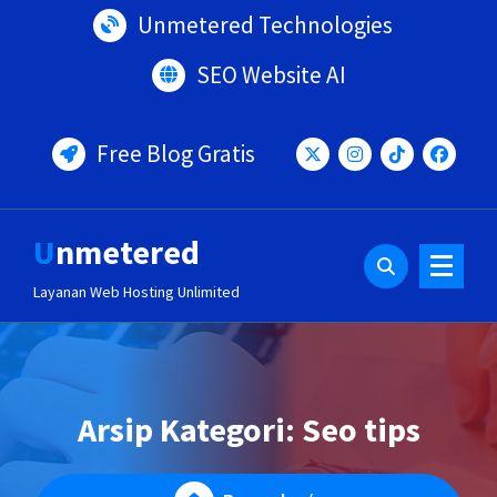
Lewati
Unmetered Technologies
ke
konten
SEO Website AI
Free Blog Gratis
Unmetered
Layanan Web Hosting Unlimited
Arsip Kategori: Seo tips