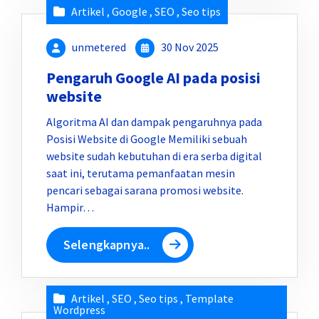
Artikel
,
Google
,
SEO
,
Seo tips
unmetered
30 Nov 2025
Pengaruh Google AI pada posisi
website
Algoritma AI dan dampak pengaruhnya pada
Posisi Website di Google Memiliki sebuah
website sudah kebutuhan di era serba digital
saat ini, terutama pemanfaatan mesin
pencari sebagai sarana promosi website.
Hampir…
Selengkapnya..
Artikel
,
SEO
,
Seo tips
,
Template
Wordpress