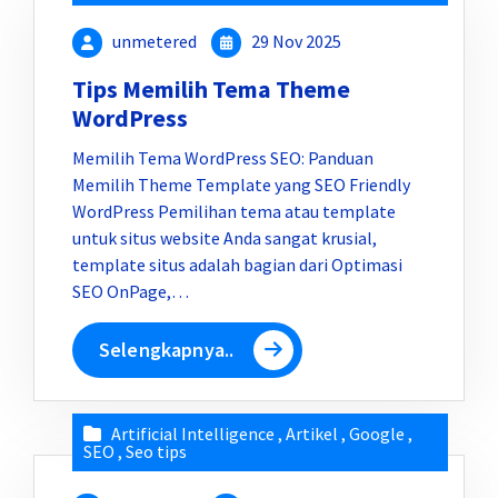
unmetered
29 Nov 2025
Tips Memilih Tema Theme
WordPress
Memilih Tema WordPress SEO: Panduan
Memilih Theme Template yang SEO Friendly
WordPress Pemilihan tema atau template
untuk situs website Anda sangat krusial,
template situs adalah bagian dari Optimasi
SEO OnPage,…
Selengkapnya..
Artificial Intelligence
,
Artikel
,
Google
,
SEO
,
Seo tips