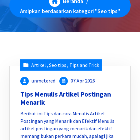
Beranda
/
Arsipkan berdasarkan kategori "Seo tips"
Artikel
,
Seo tips
,
Tips and Trick
unmetered
07 Apr 2026
Tips Menulis Artikel Postingan
Menarik
Berikut ini Tips dan cara Menulis Artikel
Postingan yang Menarik dan Efektif Menulis
artikel postingan yang menarik dan efektif
memang bukan perkara mudah, apalagi jika