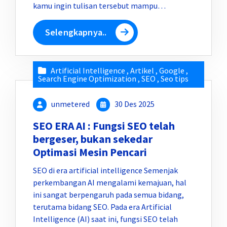
kamu ingin tulisan tersebut mampu…
Selengkapnya..
Artificial Intelligence
,
Artikel
,
Google
,
Search Engine Optimization
,
SEO
,
Seo tips
unmetered
30 Des 2025
SEO ERA AI : Fungsi SEO telah
bergeser, bukan sekedar
Optimasi Mesin Pencari
SEO di era artificial intelligence Semenjak
perkembangan AI mengalami kemajuan, hal
ini sangat berpengaruh pada semua bidang,
terutama bidang SEO. Pada era Artificial
Intelligence (AI) saat ini, fungsi SEO telah