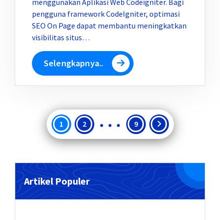
menggunakan Aplikasi Web Codeigniter. Bagi
pengguna framework CodeIgniter, optimasi
SEO On Page dapat membantu meningkatkan
visibilitas situs…
Selengkapnya..
…
Paginasi
1
2
9
pos
Artikel Populer