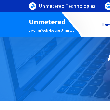
Lewati
Unmetered Technologies
ke
konten
Unmetered
Ho
Layanan Web Hosting Unlimited