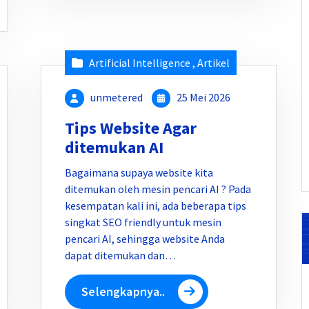
Artificial Intelligence
,
Artikel
unmetered
25 Mei 2026
Tips Website Agar
ditemukan AI
Bagaimana supaya website kita
ditemukan oleh mesin pencari AI ? Pada
kesempatan kali ini, ada beberapa tips
singkat SEO friendly untuk mesin
pencari AI, sehingga website Anda
dapat ditemukan dan…
Selengkapnya..