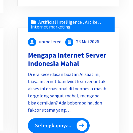
Artificial Intelligence
,
Artikel
,
internet marketing
unmetered
23 Mei 2026
Mengapa Internet Server
Indonesia Mahal
Di era kecerdasan buatan AI saat ini,
biaya internet bandwidth server untuk
akses internasional di Indonesia masih
tergolong sangat mahal, mengapa
bisa demikian? Ada beberapa hal dan
faktor utama yang…
Selengkapnya..