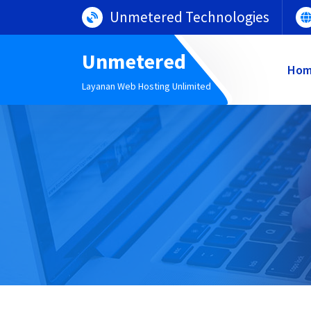
Lewati
Unmetered Technologies
ke
konten
Unmetered
Ho
Layanan Web Hosting Unlimited