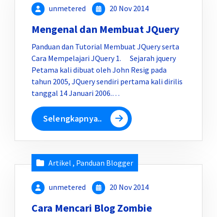
unmetered
20 Nov 2014
Mengenal dan Membuat JQuery
Panduan dan Tutorial Membuat JQuery serta
Cara Mempelajari JQuery 1. Sejarah jquery
Petama kali dibuat oleh John Resig pada
tahun 2005, JQuery sendiri pertama kali dirilis
tanggal 14 Januari 2006.…
Selengkapnya..
Artikel
,
Panduan Blogger
unmetered
20 Nov 2014
Cara Mencari Blog Zombie