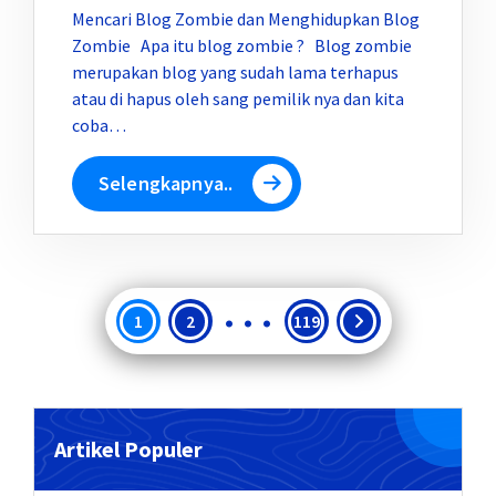
Mencari Blog Zombie dan Menghidupkan Blog
Zombie Apa itu blog zombie ? Blog zombie
merupakan blog yang sudah lama terhapus
atau di hapus oleh sang pemilik nya dan kita
coba…
Selengkapnya..
…
Paginasi
1
2
119
pos
Artikel Populer