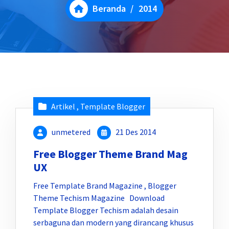
Beranda
/
2014
Artikel
,
Template Blogger
unmetered
21 Des 2014
Free Blogger Theme Brand Mag
UX
Free Template Brand Magazine , Blogger
Theme Techism Magazine Download
Template Blogger Techism adalah desain
serbaguna dan modern yang dirancang khusus