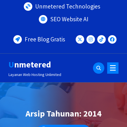
Lewati
Unmetered Technologies
ke
konten
SEO Website AI
Free Blog Gratis
Unmetered
Layanan Web Hosting Unlimited
Arsip Tahunan: 2014