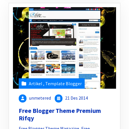
Artikel
,
Template Blogger
unmetered
21 Des 2014
Free Blogger Theme Premium
Rifqy
Free Blogger Theme Magazine, Free