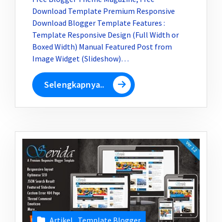
Download Template Premium Responsive
Download Blogger Template Features :
Template Responsive Design (Full Width or
Boxed Width) Manual Featured Post from
Image Widget (Slideshow)…
Selengkapnya..
Artikel
,
Template Blogger