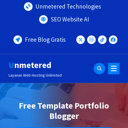
Lewati
Unmetered Technologies
ke
konten
SEO Website AI
Free Blog Gratis
Unmetered
Layanan Web Hosting Unlimited
Free Template Portfolio
Blogger