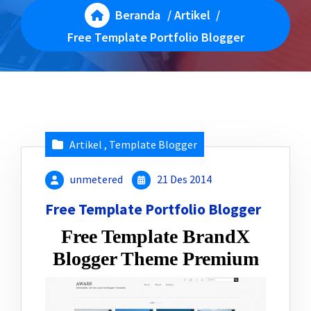
Beranda
/
Artikel
/
Free Template Portfolio Blogger
Artikel
,
Template Blogger
unmetered
21 Des 2014
Free Template Portfolio Blogger
Free Template BrandX
Blogger Theme Premium