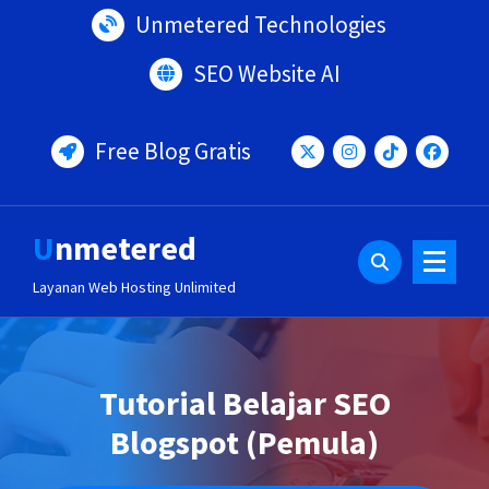
Lewati
Unmetered Technologies
ke
konten
SEO Website AI
Free Blog Gratis
Unmetered
Layanan Web Hosting Unlimited
Tutorial Belajar SEO
Blogspot (Pemula)