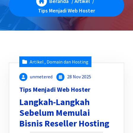
Beranda
/
Artikel
/
Tips Menjadi Web Hoster
Artikel
,
Domain dan Hosting
unmetered
28 Nov 2025
Tips Menjadi Web Hoster
Langkah-Langkah
Sebelum Memulai
Bisnis Reseller Hosting