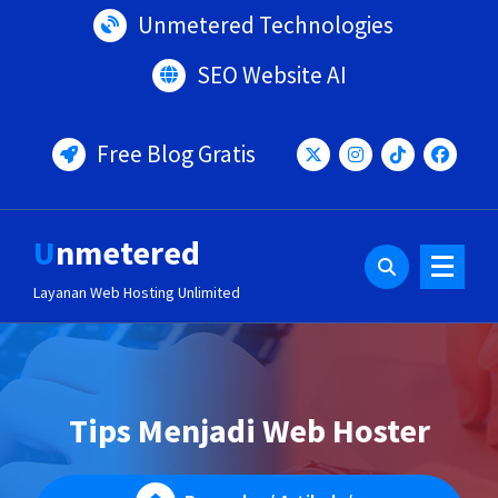
Lewati
Unmetered Technologies
ke
konten
SEO Website AI
Free Blog Gratis
Unmetered
Layanan Web Hosting Unlimited
Tips Menjadi Web Hoster