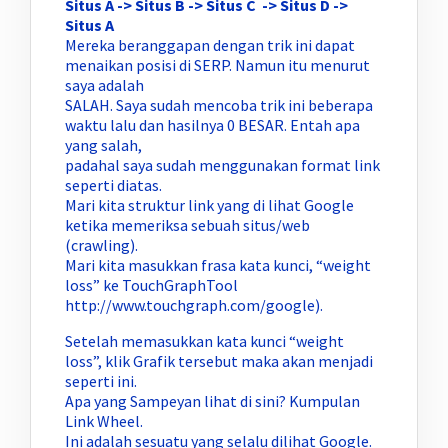
Situs A
->
Situs B
->
Situs C
->
Situs D
->
Situs A
Mereka beranggapan dengan trik ini dapat
menaikan posisi di SERP. Namun itu menurut
saya adalah
SALAH. Saya sudah mencoba trik ini beberapa
waktu lalu dan hasilnya 0 BESAR. Entah apa
yang salah,
padahal saya sudah menggunakan format link
seperti diatas.
Mari kita struktur link yang di lihat Google
ketika memeriksa sebuah situs/web
(crawling).
Mari kita masukkan frasa kata kunci, “weight
loss” ke TouchGraphTool
http://www.touchgraph.com/google).
Setelah memasukkan kata kunci “weight
loss”, klik Grafik tersebut maka akan menjadi
seperti ini.
Apa yang Sampeyan lihat di sini? Kumpulan
Link Wheel.
Ini adalah sesuatu yang selalu dilihat Google.