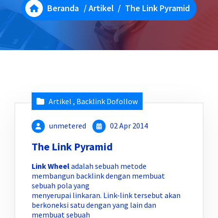
Beranda
/
Artikel
/
The Link Pyramid
Artikel
,
Backlink Dofollow
unmetered
02 Apr 2014
The Link Pyramid
Link Wheel
adalah sebuah metode
membangun backlink dengan membuat
sebuah pola yang
menyerupai linkaran. Link-link tersebut akan
berkoneksi satu dengan yang lain dan
membuat sebuah