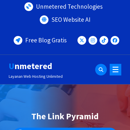
Lewati
Unmetered Technologies
ke
konten
SEO Website AI
Free Blog Gratis
Unmetered
Layanan Web Hosting Unlimited
The Link Pyramid