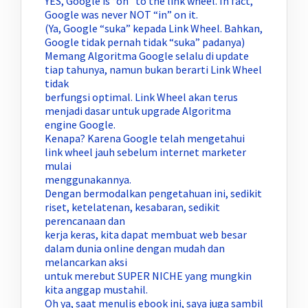
YES, Google is “on” to the link wheel. In fact,
Google was never NOT “in” on it.
(Ya, Google “suka” kepada Link Wheel. Bahkan,
Google tidak pernah tidak “suka” padanya)
Memang Algoritma Google selalu di update
tiap tahunya, namun bukan berarti Link Wheel
tidak
berfungsi optimal. Link Wheel akan terus
menjadi dasar untuk upgrade Algoritma
engine Google.
Kenapa? Karena Google telah mengetahui
link wheel jauh sebelum internet marketer
mulai
menggunakannya.
Dengan bermodalkan pengetahuan ini, sedikit
riset, ketelatenan, kesabaran, sedikit
perencanaan dan
kerja keras, kita dapat membuat web besar
dalam dunia online dengan mudah dan
melancarkan aksi
untuk merebut SUPER NICHE yang mungkin
kita anggap mustahil.
Oh ya, saat menulis ebook ini, saya juga sambil