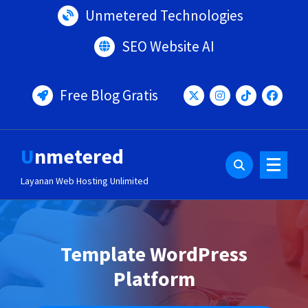
Lewati
Unmetered Technologies
ke
konten
SEO Website AI
Free Blog Gratis
Unmetered
Layanan Web Hosting Unlimited
Template WordPress
Platform