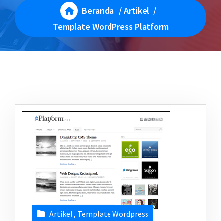
Beranda
/
Artikel
/
Template WordPress Platform
Artikel
,
Template Wordpress