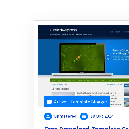
Artikel
,
Template Blogger
unmetered
18 Okt 2014
Free Download Template Cre