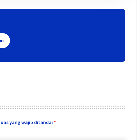
an
Ruas yang wajib ditandai
*