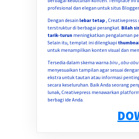
berbagai kebutuhan konten. Template ini 
profesional dan elegan untuk situs Blogger
Dengan desain
lebar tetap
, Creativepress
terstruktur di berbagai perangkat.
Bilah si
tarik-turun
meningkatkan pengalaman peng
Selain itu, templat ini dilengkapi
thumbnai
untuk menampilkan konten visual dan mena
Tersedia dalam skema warna
biru
,
abu-abu
menyesuaikan tampilan agar sesuai denga
ekstra untuk tautan atau informasi pentin
secara keseluruhan. Baik Anda seorang 
lunak, Creativepress menawarkan platfor
berbagi ide Anda.
DO