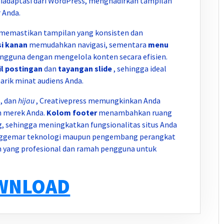
diadaptasi dari WordPress, menghadirkan tampilan
 Anda.
 memastikan tampilan yang konsisten dan
si kanan
memudahkan navigasi, sementara
menu
guna dengan mengelola konten secara efisien.
l postingan
dan
tayangan slide
, sehingga ideal
rik minat audiens Anda.
, dan
hijau
, Creativepress memungkinkan Anda
n merek Anda.
Kolom footer
menambahkan ruang
g, sehingga meningkatkan fungsionalitas situs Anda
penggemar teknologi maupun pengembang perangkat
m yang profesional dan ramah pengguna untuk
WNLOAD