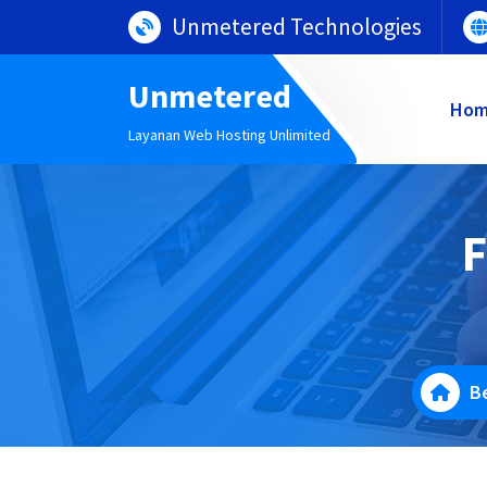
Lewati
Unmetered Technologies
ke
konten
Unmetered
Ho
Layanan Web Hosting Unlimited
F
B