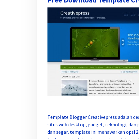
Template Blogger Creativepress adalah d
situs web desktop, gadget, teknologi, dan 
dan segar, template ini menawarkan opsi 2