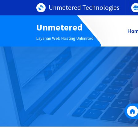
Lewati
Unmetered Technologies
ke
konten
Unmetered
Ho
Layanan Web Hosting Unlimited