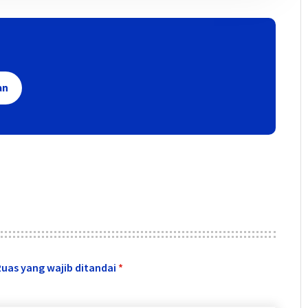
an
Ruas yang wajib ditandai
*