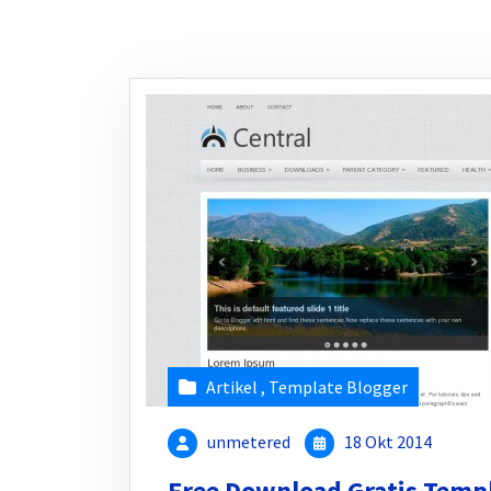
Artikel
,
Template Blogger
unmetered
18 Okt 2014
Free Download Gratis Templ