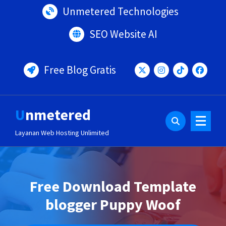
Lewati
Unmetered Technologies
ke
konten
SEO Website AI
Free Blog Gratis
Unmetered
Layanan Web Hosting Unlimited
Free Download Template
blogger Puppy Woof