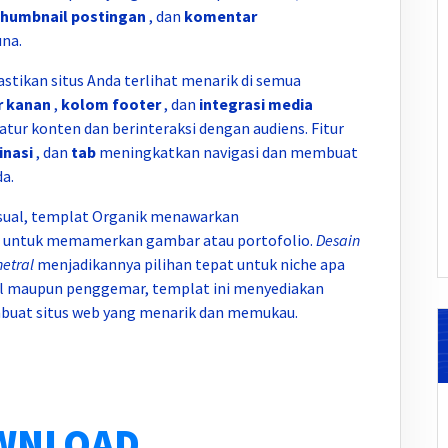
thumbnail postingan
, dan
komentar
na.
stikan situs Anda terlihat menarik di semua
r kanan
,
kolom footer
, dan
integrasi media
r konten dan berinteraksi dengan audiens. Fitur
inasi
, dan
tab
meningkatkan navigasi dan membuat
a.
isual, templat Organik menawarkan
 untuk memamerkan gambar atau portofolio.
Desain
etral
menjadikannya pilihan tepat untuk niche apa
al maupun penggemar, templat ini menyediakan
buat situs web yang menarik dan memukau.
WNLOAD