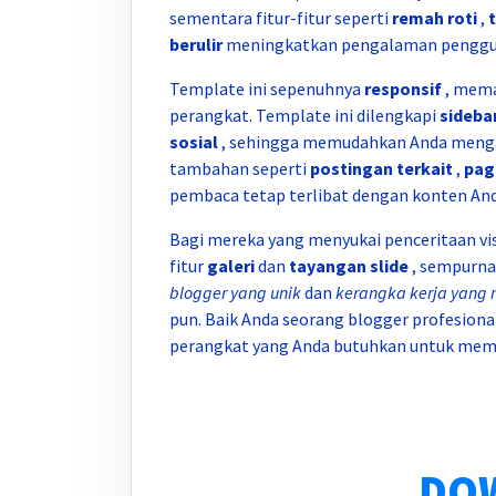
sementara fitur-fitur seperti
remah roti
,
berulir
meningkatkan pengalaman penggu
Template ini sepenuhnya
responsif
, mema
perangkat. Template ini dilengkapi
sideba
sosial
, sehingga memudahkan Anda mengatu
tambahan seperti
postingan terkait
,
pag
pembaca tetap terlibat dengan konten And
Bagi mereka yang menyukai penceritaan v
fitur
galeri
dan
tayangan slide
, sempurna
blogger yang unik
dan
kerangka kerja yang n
pun. Baik Anda seorang blogger profesion
perangkat yang Anda butuhkan untuk mem
DO