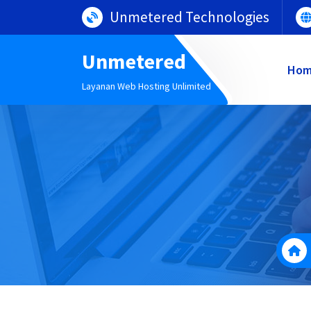
Lewati
Unmetered Technologies
ke
konten
Unmetered
Ho
Layanan Web Hosting Unlimited