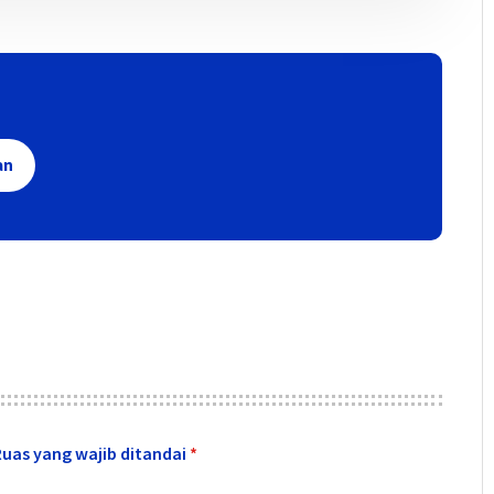
an
Ruas yang wajib ditandai
*