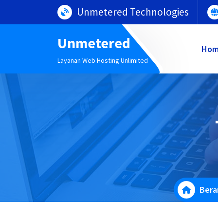
Lewati
Unmetered Technologies
ke
konten
Unmetered
Ho
Layanan Web Hosting Unlimited
Bera