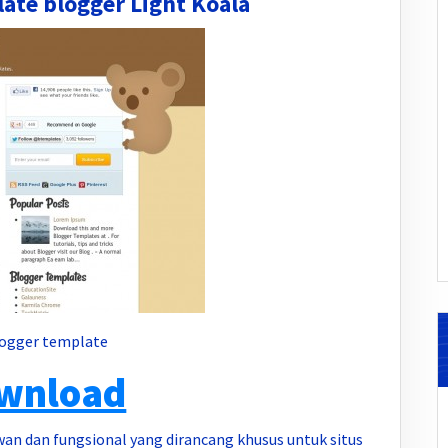
ate blogger Light Koala
blogger template
wnload
an dan fungsional yang dirancang khusus untuk situs