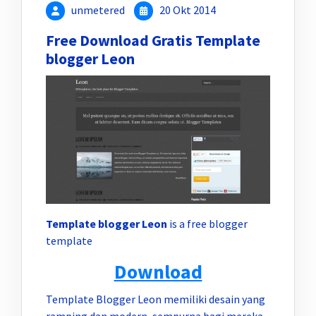
unmetered
20 Okt 2014
Free Download Gratis Template
blogger Leon
Template blogger Leon
is a free blogger
template
Download
Template Blogger Leon memiliki desain yang
ramping dan modern, sempurna bagi mereka