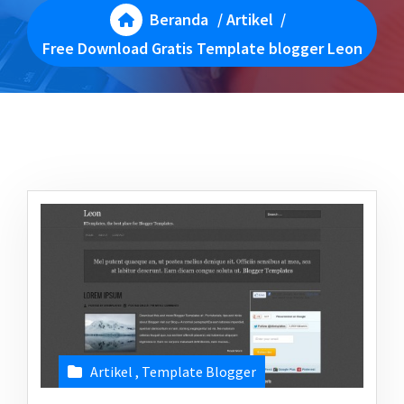
Beranda
/
Artikel
/
Free Download Gratis Template blogger Leon
Artikel
,
Template Blogger