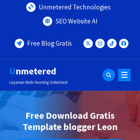
Lewati
Unmetered Technologies
ke
konten
SEO Website AI
Free Blog Gratis
Unmetered
Layanan Web Hosting Unlimited
Free Download Gratis
Template blogger Leon