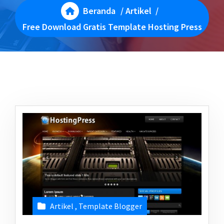
Beranda
/
Artikel
/
Free Download Gratis Template Hosting Press
Artikel
,
Template Blogger