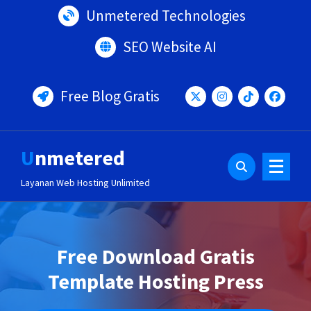
Lewati
Unmetered Technologies
ke
konten
SEO Website AI
Free Blog Gratis
Unmetered
Layanan Web Hosting Unlimited
Free Download Gratis
Template Hosting Press