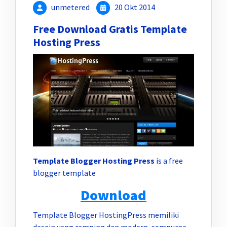
unmetered
20 Okt 2014
Free Download Gratis Template
Hosting Press
Template Blogger Hosting Press
is a free
blogger template
Download
Template Blogger HostingPress memiliki
desain yang ramping dan modern, sempurna