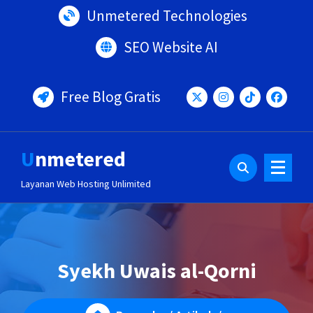
Lewati
Unmetered Technologies
ke
konten
SEO Website AI
Free Blog Gratis
Unmetered
Layanan Web Hosting Unlimited
Syekh Uwais al-Qorni