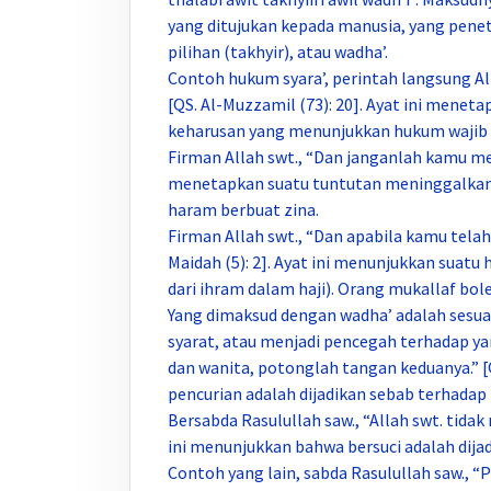
yang ditujukan kepada manusia, yang pene
pilihan (takhyir), atau wadha’.
Contoh hukum syara’, perintah langsung Al
[QS. Al-Muzzamil (73): 20]. Ayat ini menet
keharusan yang menunjukkan hukum wajib 
Firman Allah swt., “Dan janganlah kamu mende
menetapkan suatu tuntutan meninggalkan
haram berbuat zina.
Firman Allah swt., “Dan apabila kamu telah 
Maidah (5): 2]. Ayat ini menunjukkan suatu
dari ihram dalam haji). Orang mukallaf bol
Yang dimaksud dengan wadha’ adalah sesua
syarat, atau menjadi pencegah terhadap yang
dan wanita, potonglah tangan keduanya.” [Q
pencurian adalah dijadikan sebab terhada
Bersabda Rasulullah saw., “Allah swt. tida
ini menunjukkan bahwa bersuci adalah dijad
Contoh yang lain, sabda Rasulullah saw., “