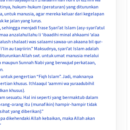
Artinya, hukum-hukum (peraturan) yang diturunkan
ia, untuk manusia, agar mereka keluar dari kegelapan
 ke jalan yang lurus.
sehingga menjadi frase Syari’at Islam (asy-syari’atul
” maa anzalahullahu li ‘ibaadihi minal ahkaami ‘alaa
alush shalaati was salaami sawaa-un akaana bil qur-
i’lin au taqriirin.” Maksudnya, syari’at Islam adalah
iturunkan Allah swt. untuk umat manusia melalui
n maupun Sunnah Nabi yang berwujud perkataan,
n.
 untuk pengertian “Fiqh Islam”. Jadi, maknanya
rtian khusus. Ithlaaqul ‘aammi wa yuraadubihil
kan khusus).
m sesuatu. Hal ini seperti yang bermaktub dalam
orang-orang itu (munafikin) hampir-hampir tidak
hat yang diberikan).”
a dikehendaki Allah kebaikan, maka Allah akan
”