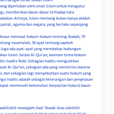
 yang diperlukan oleh umat Islam untuk mengatur
gi, memberikan dasar-dasar terhadap tata
eradaban. Artinya, Islam memang bukan hanya akidah
yariat, agama dan negara, yang berlaku sepanjang
a khusus memuat hukum-hukum tentang ibadah, 70
tentang muamalah, 30 ayat tentang uqubah
t. Juga ada ayat-ayat yang membahas hubungan
ukan Islam. Selain Al-Qur’an, keenam tema hukum
adits-hadits Nabi. Sebagian hadits menguatkan
ayat Al-Qur’an, sebagian ada yang memerinci karena
l, dan sebagian lagi menyebutkan suatu hukum yang
ngsi hadits adalah sebagai keterangan dan penjelasan
g dapat memenuhi kebutuhan (kepastian hukun) kaum
illahil muwajjahi ilaal ‘ibaadi ‘alaa sabiilith
nya, sesuatu yang telah ditetapkan oleh titah Allah