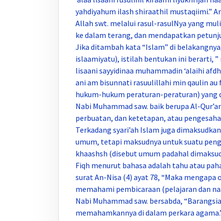
yahdiyahum ilash shiraathil mustaqiimi.” 
Allah swt. melalui rasul-rasulNya yang mul
ke dalam terang, dan mendapatkan petunjuk
Jika ditambah kata “Islam” di belakangnya, 
islaamiyatu), istilah bentukan ini berarti, 
lisaani sayyidinaa muhammadin ‘alaihi afdh
ani am bisunnati rasuulillahi min qaulin au f
hukum-hukum peraturan-peraturan) yang d
Nabi Muhammad saw. baik berupa Al-Qur’a
perbuatan, dan ketetapan, atau pengesaha
Terkadang syari’ah Islam juga dimaksudkan
umum, tetapi maksudnya untuk suatu penge
khaashsh (disebut umum padahal dimaksud
Fiqh menurut bahasa adalah tahu atau paha
surat An-Nisa (4) ayat 78, “Maka mengapa 
memahami pembicaraan (pelajaran dan nasi
Nabi Muhammad saw. bersabda, “Barangsiap
memahamkannya di dalam perkara agama.