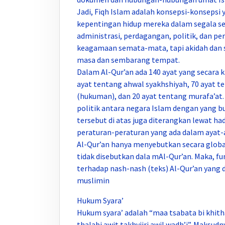
Jadi, Fiqh Islam adalah konsepsi-konsepsi
kepentingan hidup mereka dalam segala se
administrasi, perdagangan, politik, dan p
keagamaan semata-mata, tapi akidah dan s
masa dan sembarang tempat.
Dalam Al-Qur’an ada 140 ayat yang secar
ayat tentang ahwal syakhshiyah, 70 ayat 
(hukuman), dan 20 ayat tentang murafa’a
politik antara negara Islam dengan yang b
tersebut di atas juga diterangkan lewat h
peraturan-peraturan yang ada dalam ayat-
Al-Qur’an hanya menyebutkan secara globa
tidak disebutkan dala mAl-Qur’an. Maka, fu
terhadap nash-nash (teks) Al-Qur’an yan
muslimin
Hukum Syara’
Hukum syara’ adalah “maa tsabata bi khithaab
thalabi awit takhyiiri awil wadh’i”. Maksud