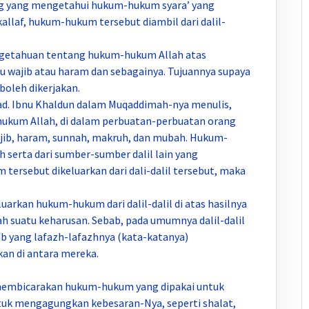
ang yang mengetahui hukum-hukum syara’ yang
laf, hukum-hukum tersebut diambil dari dalil-
engetahuan tentang hukum-hukum Allah atas
u wajib atau haram dan sebagainya. Tujuannya supaya
boleh dikerjakan.
ihad. Ibnu Khaldun dalam Muqaddimah-nya menulis,
ukum Allah, di dalam perbuatan-perbuatan orang
ajib, haram, sunnah, makruh, dan mubah. Hukum-
h serta dari sumber-sumber dalil lain yang
tersebut dikeluarkan dari dali-dalil tersebut, maka
arkan hukum-hukum dari dalil-dalil di atas hasilnya
ah suatu keharusan. Sebab, pada umumnya dalil-dalil
ab yang lafazh-lafazhnya (kata-katanya)
kan di antara mereka.
g membicarakan hukum-hukum yang dipakai untuk
ntuk mengagungkan kebesaran-Nya, seperti shalat,