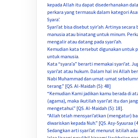
kepada Allah itu dapat disederhanakan dala
perkara yang termasuk dalam kategori Asas
Syara’.
Syari’at bisa disebut syir’ah. Artinya seca
manusia atau binatang untuk minum. Perkata
mengalir atau datang pada syari’ah.
Kemudian kata tersebut digunakan untuk 
untuk manusia.
Kata “syara’a” berarti memakai syari’at. J
syari’at atau hukum. Dalam hal ini Allah b
Nabi Muhammad dan umat-umat sebelumnya) 
terang.” [QS. Al-Maidah (5): 48]
“Kemudian Kami jadikan kamu berada di atas
(agama), maka ikutilah syari’at itu dan ja
mengetahui.” [QS. Al-Maidah (5): 18].
“Allah telah mensyari’atkan (mengatur) 
diwariskan kepada Nuh.” [QS. Asy-Syuuraa (42
Sedangkan arti syari’at menurut istilah ad
‘alaa lisaani rusulihil kiraami liyukhrijan na