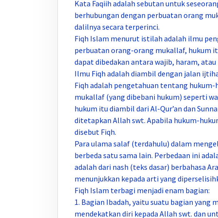
Kata Faqiih adalah sebutan untuk seseor
berhubungan dengan perbuatan orang mukal
dalilnya secara terperinci.
Fiqh Islam menurut istilah adalah ilmu p
perbuatan orang-orang mukallaf, hukum it
dapat dibedakan antara wajib, haram, atau 
Ilmu Fiqh adalah diambil dengan jalan ijt
Fiqh adalah pengetahuan tentang hukum-h
mukallaf (yang dibebani hukum) seperti w
hukum itu diambil dari Al-Qur’an dan Sunna
ditetapkan Allah swt. Apabila hukum-hukum 
disebut Fiqh.
Para ulama salaf (terdahulu) dalam mengelu
berbeda satu sama lain. Perbedaan ini adal
adalah dari nash (teks dasar) berbahasa Ar
menunjukkan kepada arti yang diperselisih
Fiqh Islam terbagi menjadi enam bagian:
1. Bagian Ibadah, yaitu suatu bagian yan
mendekatkan diri kepada Allah swt. dan u