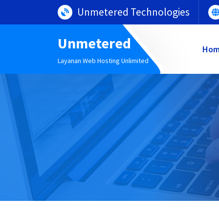
Lewati
Unmetered Technologies
ke
konten
Unmetered
Ho
Layanan Web Hosting Unlimited