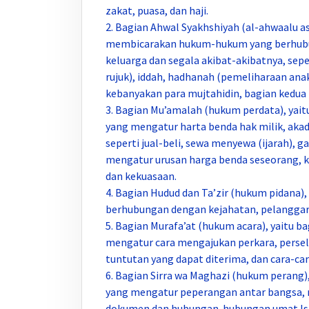
zakat, puasa, dan haji.
2. Bagian Ahwal Syakhshiyah (al-ahwaalu as
membicarakan hukum-hukum yang berhub
keluarga dan segala akibat-akibatnya, sepe
rujuk), iddah, hadhanah (pemeliharaan anak)
kebanyakan para mujtahidin, bagian kedua
3. Bagian Mu’amalah (hukum perdata), ya
yang mengatur harta benda hak milik, akad
seperti jual-beli, sewa menyewa (ijarah), ga
mengatur urusan harga benda seseorang, k
dan kekuasaan.
4. Bagian Hudud dan Ta’zir (hukum pidana
berhubungan dengan kejahatan, pelanggar
5. Bagian Murafa’at (hukum acara), yaitu
mengatur cara mengajukan perkara, persel
tuntutan yang dapat diterima, dan cara-ca
6. Bagian Sirra wa Maghazi (hukum peran
yang mengatur peperangan antar bangsa, 
dokumen dan hubungan-hubungan umat Is