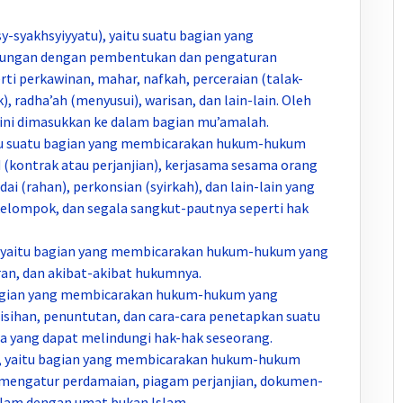
y-syakhsyiyyatu), yaitu suatu bagian yang
ungan dengan pembentukan dan pengaturan
rti perkawinan, mahar, nafkah, perceraian (talak-
, radha’ah (menyusui), warisan, dan lain-lain. Oleh
 ini dimasukkan ke dalam bagian mu’amalah.
itu suatu bagian yang membicarakan hukum-hukum
 (kontrak atau perjanjian), kerjasama sesama orang
dai (rahan), perkonsian (syirkah), dan lain-lain yang
elompok, dan segala sangkut-pautnya seperti hak
), yaitu bagian yang membicarakan hukum-hukum yang
an, dan akibat-akibat hukumnya.
 bagian yang membicarakan hukum-hukum yang
isihan, penuntutan, dan cara-cara penetapkan suatu
ra yang dapat melindungi hak-hak seseorang.
g), yaitu bagian yang membicarakan hukum-hukum
mengatur perdamaian, piagam perjanjian, dokumen-
lam dengan umat bukan Islam.