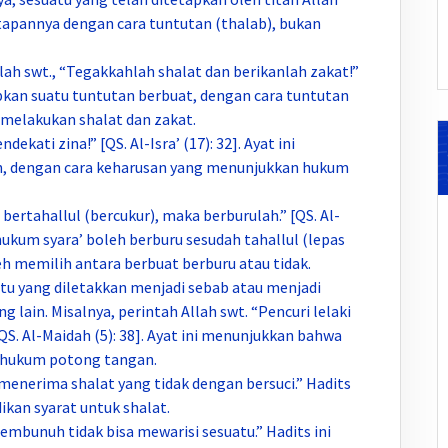
tapannya dengan cara tuntutan (thalab), bukan
lah swt., “Tegakkahlah shalat dan berikanlah zakat!”
apkan suatu tuntutan berbuat, dengan cara tuntutan
melakukan shalat dan zakat.
kati zina!” [QS. Al-Isra’ (17): 32]. Ayat ini
, dengan cara keharusan yang menunjukkan hukum
bertahallul (bercukur), maka berburulah.” [QS. Al-
 hukum syara’ boleh berburu sesudah tahallul (lepas
eh memilih antara berbuat berburu atau tidak.
tu yang diletakkan menjadi sebab atau menjadi
 lain. Misalnya, perintah Allah swt. “Pencuri lelaki
S. Al-Maidah (5): 38]. Ayat ini menunjukkan bahwa
p hukum potong tangan.
k menerima shalat yang tidak dengan bersuci.” Hadits
ikan syarat untuk shalat.
Pembunuh tidak bisa mewarisi sesuatu.” Hadits ini