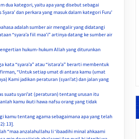
m dua kategori, yaitu apa yang disebut sebagai
 Syara’ dan perkara yang masuk dalam kategori Furu’
ra bahasa adalah sumber air mengalir yang didatangi
an “syara’a fiil maa’i” artinya datang ke sumber air
pengertian hukum-hukum Allah yang diturunkan
uga kata “syara’a” atau “istara’a” berarti membentuk
erfirman, “Untuk setiap umat di antara kamu (umat
Kami jadikan peraturan (syari’at) dan jalan yang
 suatu syari’at (peraturan) tentang urusan itu
nganlah kamu ikuti hawa nafsu orang yang tidak
bagi kamu tentang agama sebagaimana apa yang telah
): 13].
alah “maa anzalahullahu li ‘ibaadihi minal ahkaami
asa min dayaajiirizh zhalaami ilan nuril bi idznihi wa