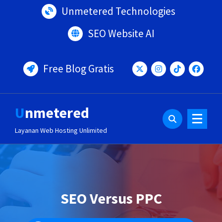
Lewati
Unmetered Technologies
ke
konten
SEO Website AI
Free Blog Gratis
Unmetered
Layanan Web Hosting Unlimited
SEO Versus PPC