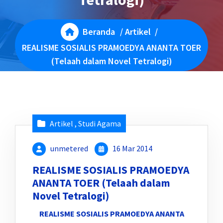
Beranda
/
Artikel
/
REALISME SOSIALIS PRAMOEDYA ANANTA TOER
(Telaah dalam Novel Tetralogi)
Artikel
,
Studi Agama
unmetered
16 Mar 2014
REALISME SOSIALIS PRAMOEDYA
ANANTA TOER (Telaah dalam
Novel Tetralogi)
REALISME SOSIALIS PRAMOEDYA ANANTA