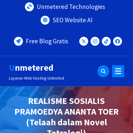
Lewati
Unmetered Technologies
ke
konten
SEO Website AI
Free Blog Gratis
Unmetered
Layanan Web Hosting Unlimited
REALISME SOSIALIS
PRAMOEDYA ANANTA TOER
(Telaah dalam Novel
Tetralogi)