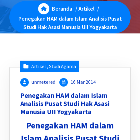
Beranda
/
Artikel
/
Penegakan HAM dalam Islam Analisis Pusat
Studi Hak Asasi Manusia UII Yogyakarta
Artikel
,
Studi Agama
unmetered
16 Mar 2014
Penegakan HAM dalam Islam
Analisis Pusat Studi Hak Asasi
Manusia UII Yogyakarta
Penegakan HAM dalam
Islam Analisis Pusat Studi