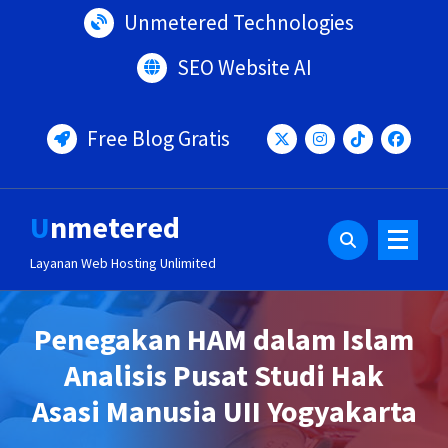
Lewati
Unmetered Technologies
ke
konten
SEO Website AI
Free Blog Gratis
Unmetered
Layanan Web Hosting Unlimited
Penegakan HAM dalam Islam
Analisis Pusat Studi Hak
Asasi Manusia UII Yogyakarta