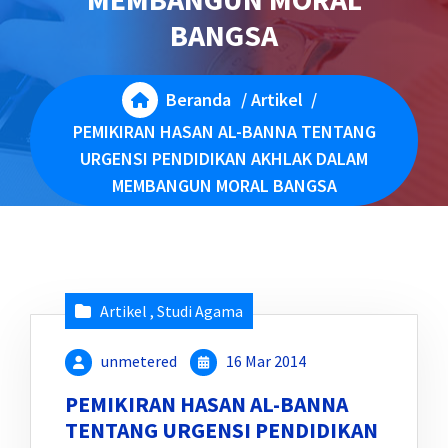
BANGSA
Beranda
/
Artikel
/
PEMIKIRAN HASAN AL-BANNA TENTANG
URGENSI PENDIDIKAN AKHLAK DALAM
MEMBANGUN MORAL BANGSA
Artikel
,
Studi Agama
unmetered
16 Mar 2014
PEMIKIRAN HASAN AL-BANNA
TENTANG URGENSI PENDIDIKAN