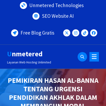
Lewati
Unmetered Technologies
ke
konten
SEO Website AI
Free Blog Gratis
Unmetered
Layanan Web Hosting Unlimited
PEMIKIRAN HASAN AL-BANNA
TENTANG URGENSI
PENDIDIKAN AKHLAK DALAM
MEMBANGUN MORAL