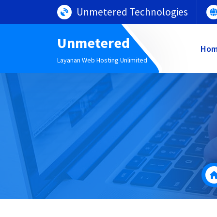
Lewati
Unmetered Technologies
ke
konten
Unmetered
Ho
Layanan Web Hosting Unlimited