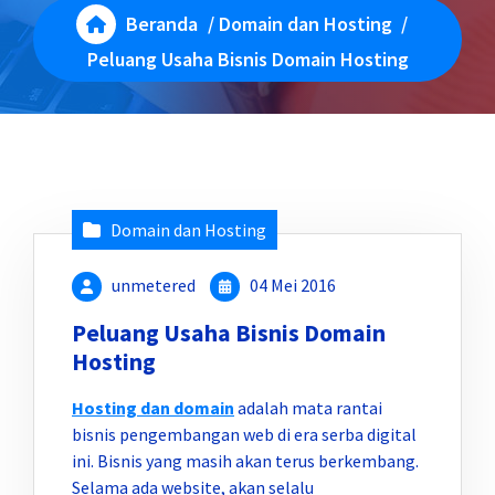
Beranda
/
Domain dan Hosting
/
Peluang Usaha Bisnis Domain Hosting
Domain dan Hosting
unmetered
04 Mei 2016
Peluang Usaha Bisnis Domain
Hosting
Hosting dan domain
adalah mata rantai
bisnis pengembangan web di era serba digital
ini. Bisnis yang masih akan terus berkembang.
Selama ada website, akan selalu