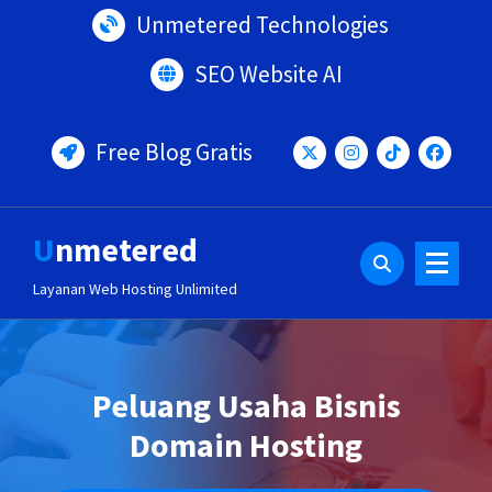
Lewati
Unmetered Technologies
ke
konten
SEO Website AI
Free Blog Gratis
Unmetered
Layanan Web Hosting Unlimited
Peluang Usaha Bisnis
Domain Hosting