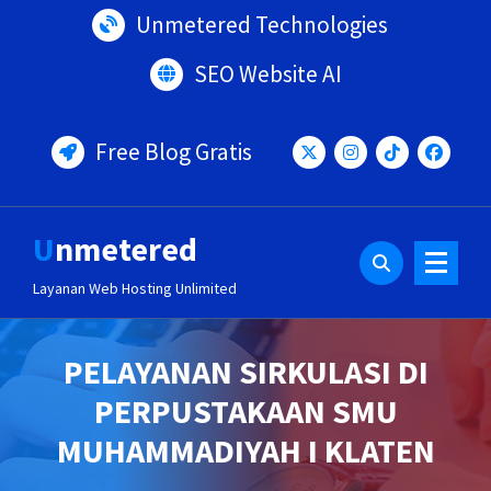
Lewati
Unmetered Technologies
ke
konten
SEO Website AI
Free Blog Gratis
Unmetered
Layanan Web Hosting Unlimited
PELAYANAN SIRKULASI DI
PERPUSTAKAAN SMU
MUHAMMADIYAH I KLATEN