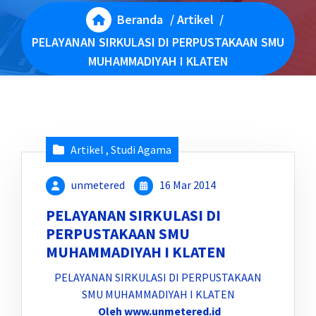
Beranda
/
Artikel
/
PELAYANAN SIRKULASI DI PERPUSTAKAAN SMU
MUHAMMADIYAH I KLATEN
Artikel
,
Studi Agama
unmetered
16 Mar 2014
PELAYANAN SIRKULASI DI
PERPUSTAKAAN SMU
MUHAMMADIYAH I KLATEN
PELAYANAN SIRKULASI DI PERPUSTAKAAN
SMU MUHAMMADIYAH I KLATEN
Oleh www.unmetered.id