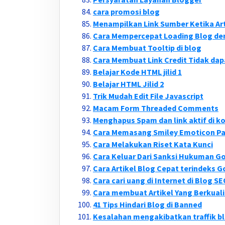
cara promosi blog
Menampilkan Link Sumber Ketika Art
Cara Mempercepat Loading Blog de
Cara Membuat Tooltip di blog
Cara Membuat Link Credit Tidak dap
Belajar Kode HTML jilid 1
Belajar HTML Jilid 2
Trik Mudah Edit File Javascript
Macam Form Threaded Comments
Menghapus Spam dan link aktif di 
Cara Memasang Smiley Emoticon P
Cara Melakukan Riset Kata Kunci
Cara Keluar Dari Sanksi Hukuman G
Cara Artikel Blog Cepat terindeks 
Cara cari uang di Internet di Blog SE
Cara membuat Artikel Yang Berkual
41 Tips Hindari Blog di Banned
Kesalahan mengakibatkan traffik b