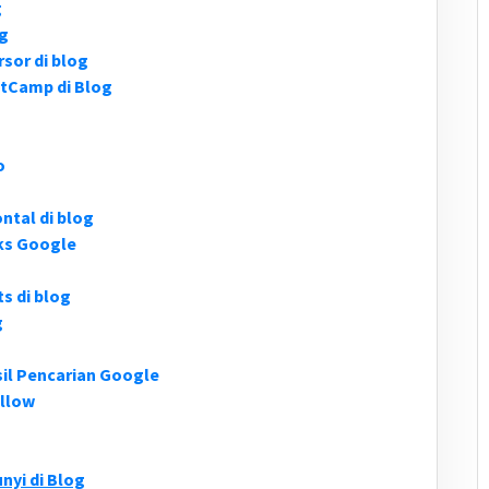
g
og
sor di blog
tCamp di Blog
o
ntal di blog
ks Google
 di blog
g
il Pencarian Google
llow
yi di Blog