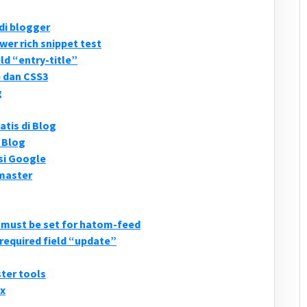
di blogger
wer rich snippet test
ld “entry-title”
 dan CSS3
g
tis di Blog
 Blog
si Google
master
d must be set for hatom-feed
required field “update”
er tools
ex