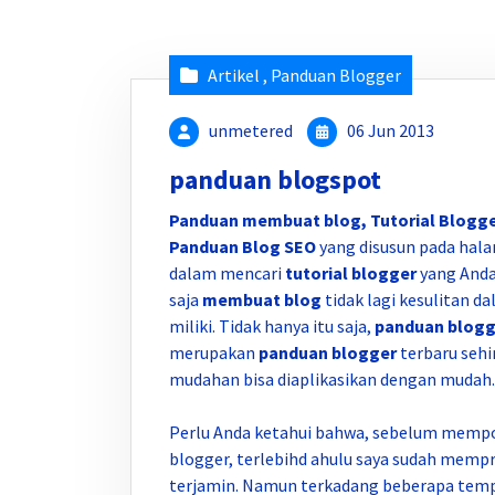
Artikel
,
Panduan Blogger
unmetered
06 Jun 2013
panduan blogspot
Panduan membuat blog, Tutorial Blogge
Panduan Blog SEO
yang disusun pada hal
dalam mencari
tutorial blogger
yang Anda
saja
membuat blog
tidak lagi kesulitan d
miliki. Tidak hanya itu saja,
panduan blogg
merupakan
panduan blogger
terbaru sehi
mudahan bisa diaplikasikan dengan mudah.
Perlu Anda ketahui bahwa, sebelum mempo
blogger, terlebihd ahulu saya sudah memp
terjamin. Namun terkadang beberapa templ