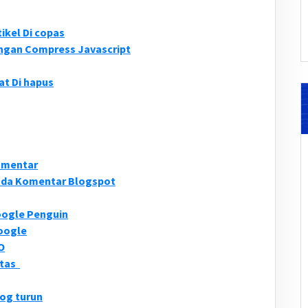
ikel Di copas
ngan Compress Javascript
at Di hapus
komentar
ada Komentar Blogspot
oogle Penguin
Google
O
itas
log turun