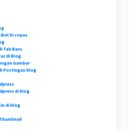
og
ikel Di copas
og
i Tab Baru
ar di Blog
dengan Gambar
h Postingan blog
dpress
press di blog
n di blog
 Thumbnail