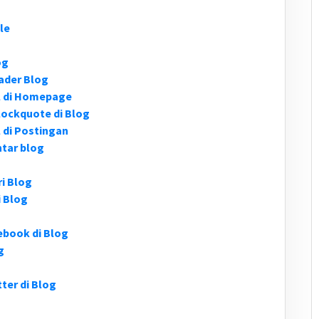
le
og
ader Blog
l di Homepage
ockquote di Blog
 di Postingan
tar blog
i Blog
 Blog
book di Blog
g
er di Blog