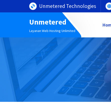
Lewati
Unmetered Technologies
ke
konten
Unmetered
Ho
Layanan Web Hosting Unlimited