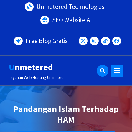
Lewati
Unmetered Technologies
ke
konten
SEO Website AI
Free Blog Gratis
Unmetered
Layanan Web Hosting Unlimited
Pandangan Islam Terhadap
HAM