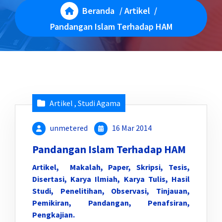
Beranda
/
Artikel
/
Pandangan Islam Terhadap HAM
Artikel
,
Studi Agama
unmetered
16 Mar 2014
Pandangan Islam Terhadap HAM
Artikel, Makalah, Paper, Skripsi, Tesis,
Disertasi, Karya Ilmiah, Karya Tulis, Hasil
Studi, Penelitihan, Observasi, Tinjauan,
Pemikiran, Pandangan, Penafsiran,
Pengkajian.