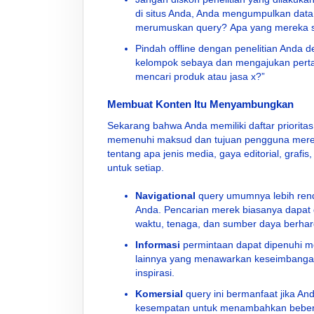
di situs Anda, Anda mengumpulkan dat
merumuskan query? Apa yang mereka s
Pindah offline dengan penelitian Anda
kelompok sebaya dan mengajukan pert
mencari produk atau jasa x?”
Membuat Konten Itu Menyambungkan
Sekarang bahwa Anda memiliki daftar prioritas
memenuhi maksud dan tujuan pengguna merek. M
tentang apa jenis media, gaya editorial, grafis
untuk setiap.
Navigational
query umumnya lebih renda
Anda. Pencarian merek biasanya dapat d
waktu, tenaga, dan sumber daya berha
Informasi
permintaan dapat dipenuhi mel
lainnya yang menawarkan keseimbangan 
inspirasi.
Komersial
query ini bermanfaat jika An
kesempatan untuk menambahkan bebera