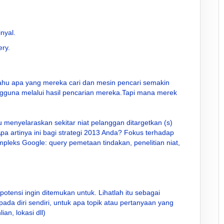
nyal.
ery.
tahu apa yang mereka cari dan mesin pencari semakin
gguna melalui hasil pencarian mereka.Tapi mana merek
 menyelaraskan sekitar niat pelanggan ditargetkan (s)
 Apa artinya ini bagi strategi 2013 Anda? Fokus terhadap
ompleks Google: query pemetaan tindakan, penelitian niat,
tensi ingin ditemukan untuk. Lihatlah itu sebagai
ada diri sendiri, untuk apa topik atau pertanyaan yang
an, lokasi dll)