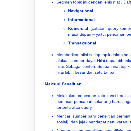
Segmen topik ini dengan jenis niat . Daf
Navigational
.
Informational
.
Komersial
(catatan: query komers
masa depan – yaitu, pencarian p
Transaksional
.
Memberikan nilai setiap topik dalam s
alokasi sumber daya. Nilai dapat diberi
nilai. Sebagai contoh: Sebuah niat topi
nilai lebih besar dari satu tanpa.
Maksud Penelitian
Melakukan pencarian kata kunci tradisi
pemasar pencarian sekarang harus jug
tertentu atau query.
Mencari sumber baru penelitian permintaa
sosial), dan jajak pendapat penukaran, s
Jangan diskon penelitian yang dilakukan 