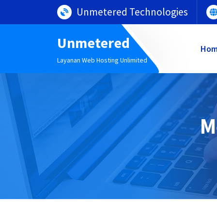
Lewati
Unmetered Technologies
ke
konten
Unmetered
Ho
Layanan Web Hosting Unlimited
M