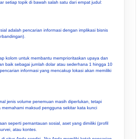
tar setiap topik di bawah salah satu dari empat judul:
ial adalah pencarian informasi dengan implikasi bisnis
erbandingan).
etiap kolom untuk membantu memprioritaskan upaya dan
kan baik sebagai jumlah dolar atau sederhana 1 hingga 10
k pencarian informasi yang mencakup lokasi akan memiliki
onal jenis volume penemuan masih diperlukan, tetapi
a memahami maksud pengguna sekitar kata kunci
n seperti pemantauan sosial, aset yang dimiliki (profil
urvei, atau kontes.
di situs Anda sendiri. Jika Anda memiliki kotak pencarian