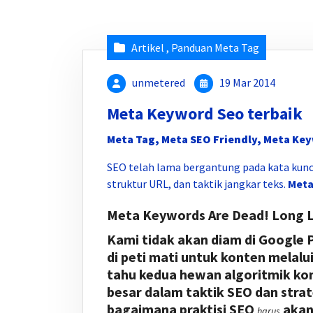
Artikel
,
Panduan Meta Tag
unmetered
19 Mar 2014
Meta Keyword Seo terbaik
Meta Tag, Meta SEO Friendly, Meta Ke
SEO telah lama bergantung pada kata ku
struktur URL, dan taktik jangkar teks.
Meta
Meta Keywords Are Dead! Long Li
Kami tidak akan diam di Google 
di peti mati untuk konten melalui
tahu kedua hewan algoritmik ko
besar dalam taktik SEO dan strat
bagaimana praktisi SEO
akan 
harus