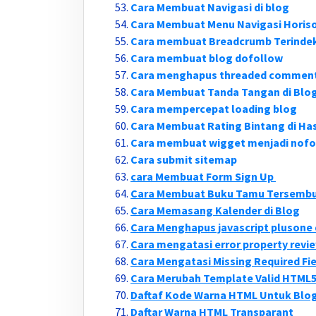
Cara Membuat Navigasi di blog
Cara Membuat Menu Navigasi Horiso
Cara membuat Breadcrumb Terinde
Cara membuat blog dofollow
Cara menghapus threaded comments
Cara Membuat Tanda Tangan di Blo
Cara mempercepat loading blog
Cara Membuat Rating Bintang di Has
Cara membuat wigget menjadi nofo
Cara submit sitemap
cara Membuat Form Sign Up
Cara Membuat Buku Tamu Tersembun
Cara Memasang Kalender di Blog
Cara Menghapus javascript plusone 
Cara mengatasi error property revie
Cara Mengatasi Missing Required Fie
Cara Merubah Template Valid HTML5
Daftaf Kode Warna HTML Untuk Blo
Daftar Warna HTML Transparant