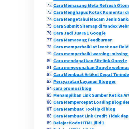
Cara Memasang Meta Refresh Otoma
Cara Menghapus Kotak Komentar di
Cara Mengetahui Macam Jenis Sank
Cara Submit Sitemap di Yandex Web
Cara Jadi Juara 1 Google
Cara Memasang Feedburner
Cara memperbaiki at least one fiel
Cara memperbaiki warning: missing 
Cara mendapatkan Sitelink Google
Cara menggunakan Google webmast
Cara Membuat Artikel Cepat Terind
Persyaratan Layanan Blogger
cara promosi blog
Menampilkan Link Sumber Ketika Art
Cara Mempercepat Loading Blog de
Cara Membuat Tooltip di blog
Cara Membuat Link Credit Tidak dap
Belajar Kode HTML jilid 1