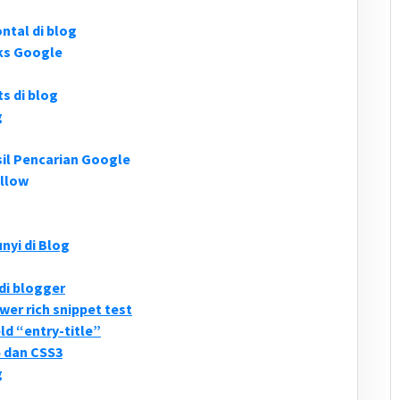
ntal di blog
ks Google
 di blog
g
il Pencarian Google
llow
yi di Blog
di blogger
wer rich snippet test
ld “entry-title”
 dan CSS3
g