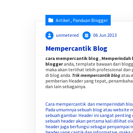
Artikel
,
Panduan Blogger
unmetered
06 Jun 2013
Mempercantik Blog
cara mempercantik blog
,
Memperindah 
blogger
anda, template bawaan dari blogg
maka akan terlihat lebih professional da
di blog anda.
Trik mempercantik blog
atau
pemberian Header yang tepat, penambahan
dan lain sebagainya.
Cara mempercantik dan memperindah blog
Pada umumnya sebuah blog atau website me
sebuah gambar. Header ini sangat penting
sebuah header akan pertama kali dilihat o
header juga berfungsi sebagai penyampai i
header yang cantik dan informative maka 