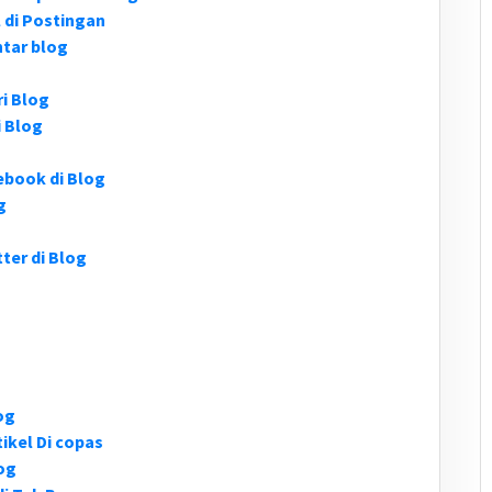
 di Postingan
tar blog
i Blog
 Blog
book di Blog
g
er di Blog
og
ikel Di copas
og