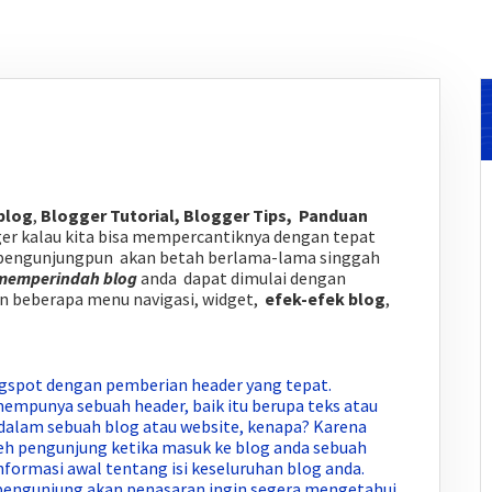
blog
,
Blogger Tutorial, Blogger Tips,
Panduan
er kalau kita bisa mempercantiknya dengan tepat
n pengunjungpun akan betah berlama-lama singgah
memperindah blog
anda dapat dimulai dengan
 beberapa menu navigasi, widget,
efek-efek blog
,
spot dengan pemberian header yang tepat.
mpunya sebuah header, baik itu berupa teks atau
 dalam sebuah blog atau website, kenapa? Karena
leh pengunjung ketika masuk ke blog anda sebuah
nformasi awal tentang isi keseluruhan blog anda.
pengunjung akan penasaran ingin segera mengetahui