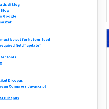
tis di Blog
 Blog
si Google
master
d must be set for hatom-feed
required field “update”
er tools
ex
ikel Di copas
ngan Compress Javascript
at Di hapus