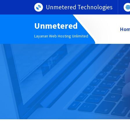
Lewati
Unmetered Technologies
ke
konten
Unmetered
Ho
Layanan Web Hosting Unlimited