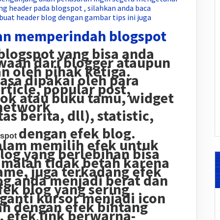
g header pada blogspot , silahkan anda baca
at header blog dengan gambar tips ini juga
an memperindah blogspot
blogspot yang bisa anda
waan dari blogger ataupun
n oleh pihak ketiga.
asa dipakai oleh para
rticle, popular post,
ook atau buku tamu, widget
network
as berita, dll), statistic,
dengan efek blog.
gspot
alam memilih efek untuk
blog yang berlebihan bisa
malah tidak betah karena
rame, juga terkadang efek
og anda menjadi berat dan
fek blog yang sering
ganti kursor menjadi icon
ah dengan efek bintang
, efek link berwarna-