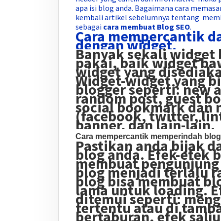
apa isi blog anda. Bagaimana cara memasan
kembali artikel sebelumnya tentang membu
sebagai
cara membuat Blog SEO
.
Cara mempercantik d
dengan widget.
Banyak sekali widget 
pakai, baik widget ba
widget yang disediaka
Widget-widget yang bi
blogger seperti: new a
random post, guest b
social bookmark dan 
(facebook, twitter, lint
banner, dan lain-lain.
Cara mempercantik memperindah blo
Pastikan anda bijak d
blog anda. Efek-efek 
membuat pengunjung 
blog menjadi terlalu 
blog bisa membuat bl
lama untuk loading. E
ditemui seperti: meng
tertentu atau di tamb
bertaburan, efek salju