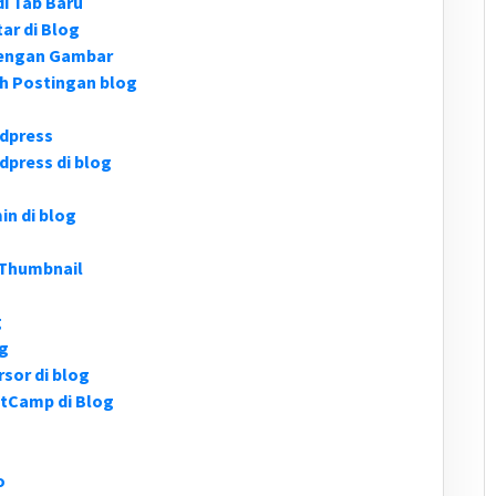
i Tab Baru
ar di Blog
dengan Gambar
h Postingan blog
dpress
press di blog
n di blog
 Thumbnail
g
og
sor di blog
tCamp di Blog
o