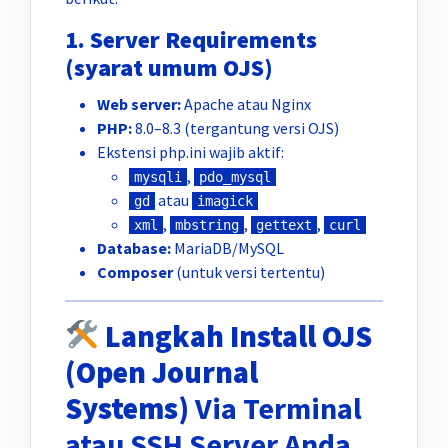
1. Server Requirements
(syarat umum OJS)
Web server:
Apache atau Nginx
PHP:
8.0–8.3 (tergantung versi OJS)
Ekstensi php.ini wajib aktif:
,
mysqli
pdo_mysql
atau
gd
imagick
,
,
,
xml
mbstring
gettext
curl
Database:
MariaDB/MySQL
Composer
(untuk versi tertentu)
Langkah Install OJS
(Open Journal
Systems)
Via Terminal
atau SSH Server Anda