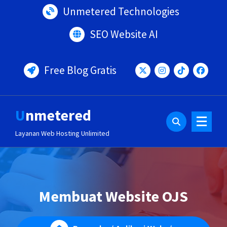
Lewati
Unmetered Technologies
ke
konten
SEO Website AI
Free Blog Gratis
Unmetered
Layanan Web Hosting Unlimited
Membuat Website OJS