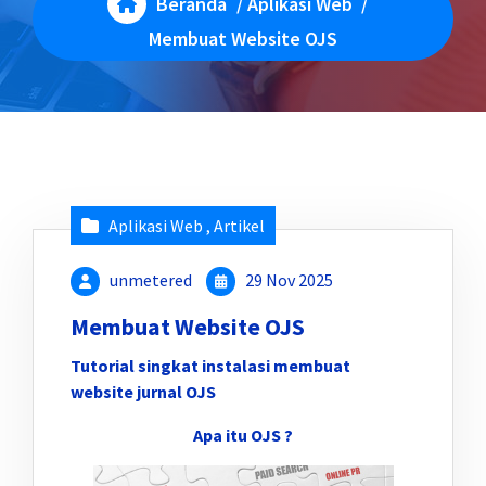
Beranda
/
Aplikasi Web
/
Membuat Website OJS
Aplikasi Web
,
Artikel
unmetered
29 Nov 2025
Membuat Website OJS
Tutorial singkat instalasi membuat
website jurnal OJS
Apa itu OJS ?