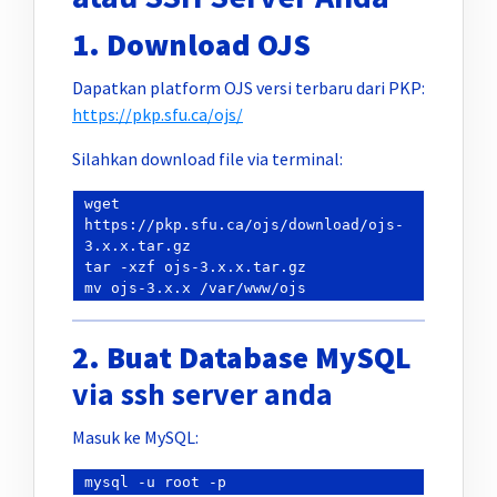
1. Download OJS
Dapatkan platform OJS versi terbaru dari PKP:
https://pkp.sfu.ca/ojs/
Silahkan download file via terminal:
wget 
https://pkp.sfu.ca/ojs/download/ojs-
3.x.x.tar.gz

tar -xzf ojs-3.x.x.tar.gz

2. Buat Database MySQL
via ssh server anda
Masuk ke MySQL: