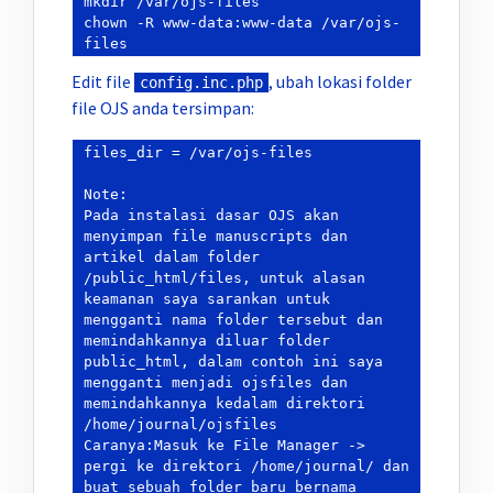
mkdir /var/ojs-files

chown -R www-data:www-data /var/ojs-
Edit file
, ubah lokasi folder
config.inc.php
file OJS anda tersimpan:
files_dir = /var/ojs-files

Note: 

Pada instalasi dasar OJS akan 
menyimpan file manuscripts dan 
artikel dalam folder 
/public_html/files, untuk alasan 
keamanan saya sarankan untuk 
mengganti nama folder tersebut dan 
memindahkannya diluar folder 
public_html, dalam contoh ini saya 
mengganti menjadi ojsfiles dan 
memindahkannya kedalam direktori 
/home/journal/ojsfiles

Caranya:Masuk ke File Manager -> 
pergi ke direktori /home/journal/ dan 
buat sebuah folder baru bernama 