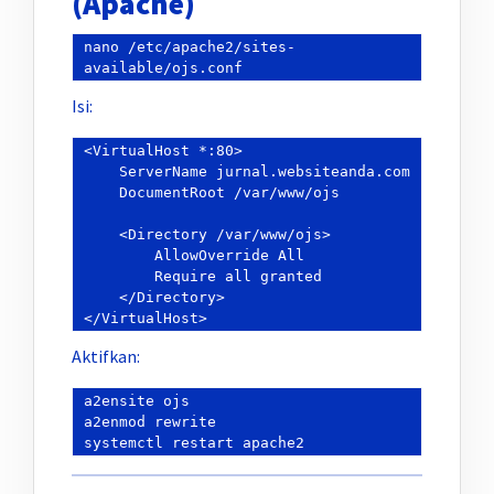
(Apache)
nano /etc/apache2/sites-
Isi:
<VirtualHost *:80>

    ServerName jurnal.websiteanda.com

    DocumentRoot /var/www/ojs

    <Directory /var/www/ojs>

        AllowOverride All

        Require all granted

    </Directory>

Aktifkan:
a2ensite ojs

a2enmod rewrite
