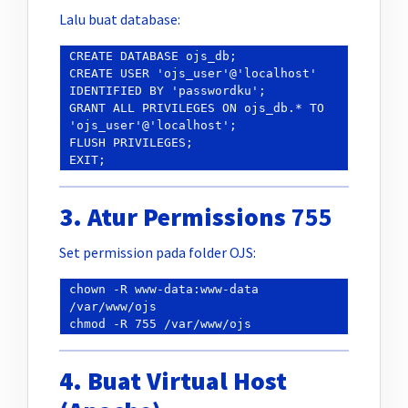
Lalu buat database:
CREATE DATABASE ojs_db;

CREATE USER 'ojs_user'@'localhost' 
IDENTIFIED BY 'passwordku';

GRANT ALL PRIVILEGES ON ojs_db.* TO 
'ojs_user'@'localhost';

FLUSH PRIVILEGES;

3. Atur Permissions
755
Set permission pada folder OJS:
chown -R www-data:www-data 
/var/www/ojs

4. Buat Virtual Host