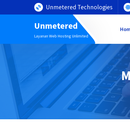
Lewati
Unmetered Technologies
ke
konten
Unmetered
Ho
Layanan Web Hosting Unlimited
M