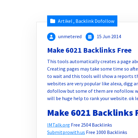
Artikel
,
Backlink Dofollow
unmetered
15 Jun 2014
Make 6021 Backlinks Free
This tools automatically creates a page ab
Creating pages may take some time so after
to wait and this tools will show a reports t
websites are very popular like alexa, digg a
dofollow but some of them are nofollow. w
will be huge help to rank your website. ok le
Make 6021 Backlinks F
IMTalk.org
Free 2504 Backlinks
Submitprowith.us
Free 1000 Backlinks