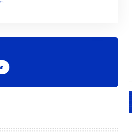
ks
an