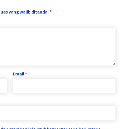
Ruas yang wajib ditandai
*
Email
*
ada peramban ini untuk komentar saya berikutnya.