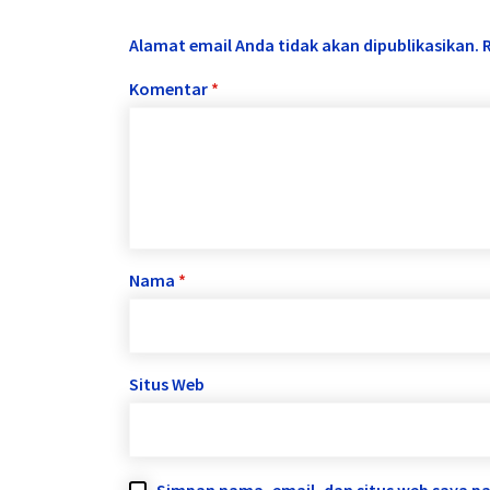
Alamat email Anda tidak akan dipublikasikan.
Komentar
*
Nama
*
Situs Web
Simpan nama, email, dan situs web saya p