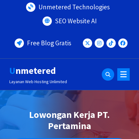
Lewati
Unmetered Technologies
ke
konten
SEO Website AI
Free Blog Gratis
Unmetered
Layanan Web Hosting Unlimited
Lowongan Kerja PT.
Pertamina