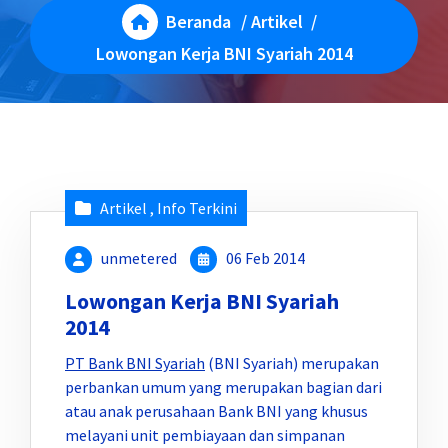
Beranda
/
Artikel
/
Lowongan Kerja BNI Syariah 2014
Artikel
,
Info Terkini
unmetered
06 Feb 2014
Lowongan Kerja BNI Syariah
2014
PT Bank BNI Syariah
(BNI Syariah) merupakan
perbankan umum yang merupakan bagian dari
atau anak perusahaan Bank BNI yang khusus
melayani unit pembiayaan dan simpanan