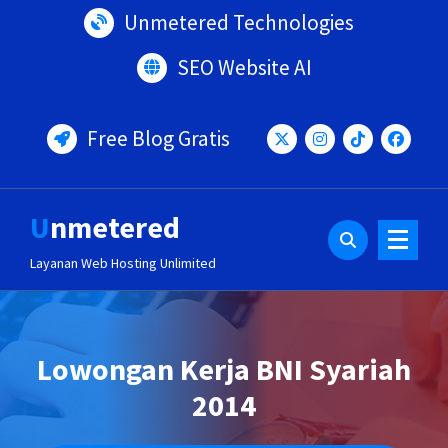
Lewati
Unmetered Technologies
ke
konten
SEO Website AI
Free Blog Gratis
Unmetered
Layanan Web Hosting Unlimited
Lowongan Kerja BNI Syariah
2014