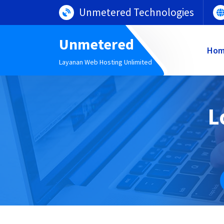
Lewati
Unmetered Technologies
ke
konten
Unmetered
Ho
Layanan Web Hosting Unlimited
L