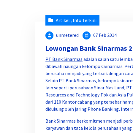
Artikel
,
Info Terkini
unmetered
07 Feb 2014
Lowongan Bank Sinarmas 
PT Bank Sinarmas
adalah salah satu lemba
dibawah naungan kelompok Sinarmas. Perba
berusaha menjadi yang terbaik dengan car
Selain PT Bank Sinarmas, kelompok sinar
lain seperti perusahaan Sinar Mas Land, P
Resources and Technology Tbk dan Asia Pulp
dari 110 Kantor cabang yang tersebar hampi
didukung oleh jaring Phone Banking, Inter
Bank Sinarmas berkomitmen menjadi perba
karyawan dan tata kelola perusahaan yang