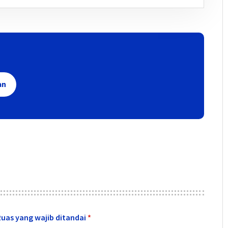
an
Ruas yang wajib ditandai
*