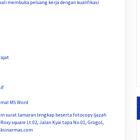
li membuka peluang kerja dengan kualifikasi
rajat
if
imal MS Word
im surat lamaran lengkap beserta fotocopy ijazah
Roxy square Lt 02, Jalan Kyai tapa No 01, Grogol,
anksinarmas.com