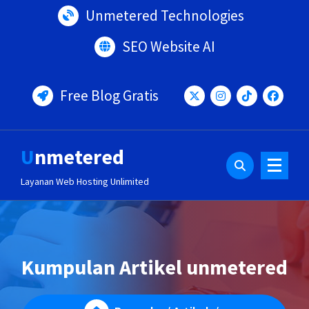
Lewati
Unmetered Technologies
ke
konten
SEO Website AI
Free Blog Gratis
Unmetered
Layanan Web Hosting Unlimited
Kumpulan Artikel unmetered