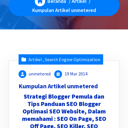
Beranda
/
Artikel
/
Kumpulan Artikel unmetered
Artikel
,
Search Engine Optimization
unmetered
19 Mar 2014
Kumpulan Artikel unmetered
Strategi Blogger Pemula dan
Tips Panduan SEO Blogger
Optimasi
SEO Website, Dalam
memahami :
SEO On Page, SEO
Off Page, SEO Killer, SEO