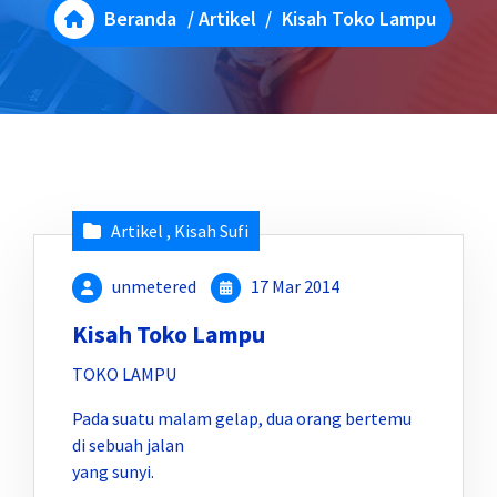
Beranda
/
Artikel
/
Kisah Toko Lampu
Artikel
,
Kisah Sufi
unmetered
17 Mar 2014
Kisah Toko Lampu
TOKO LAMPU
Pada suatu malam gelap, dua orang bertemu
di sebuah jalan
yang sunyi.