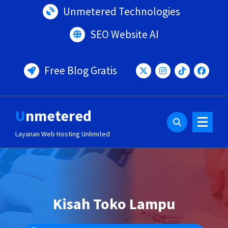
Lewati
Unmetered Technologies
ke
konten
SEO Website AI
Free Blog Gratis
Unmetered
Layanan Web Hosting Unlimited
Kisah Toko Lampu