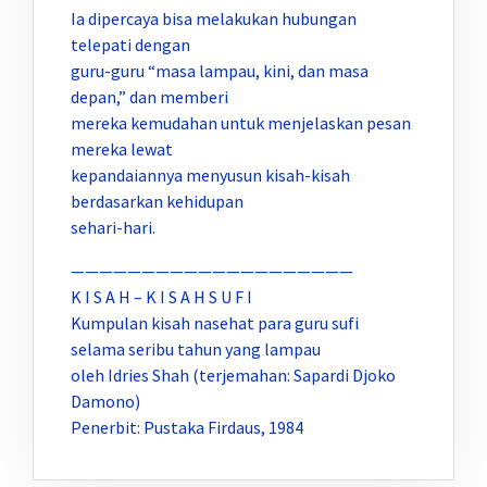
Ia dipercaya bisa melakukan hubungan
telepati dengan
guru-guru “masa lampau, kini, dan masa
depan,” dan memberi
mereka kemudahan untuk menjelaskan pesan
mereka lewat
kepandaiannya menyusun kisah-kisah
berdasarkan kehidupan
sehari-hari.
————————————————————
K I S A H – K I S A H S U F I
Kumpulan kisah nasehat para guru sufi
selama seribu tahun yang lampau
oleh Idries Shah (terjemahan: Sapardi Djoko
Damono)
Penerbit: Pustaka Firdaus, 1984