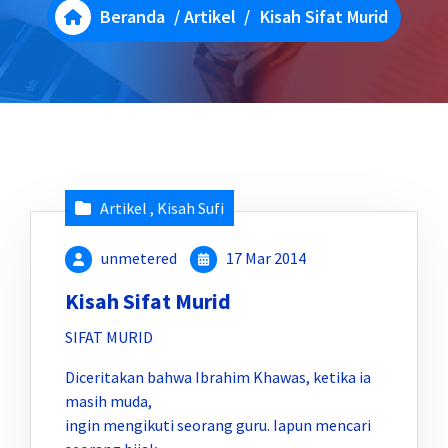
Beranda
/
Artikel
/
Kisah Sifat Murid
Artikel
,
Kisah Sufi
unmetered
17 Mar 2014
Kisah Sifat Murid
SIFAT MURID
Diceritakan bahwa Ibrahim Khawas, ketika ia
masih muda,
ingin mengikuti seorang guru. Iapun mencari