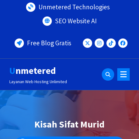
Lewati
Unmetered Technologies
ke
konten
SEO Website AI
Free Blog Gratis
Unmetered
Layanan Web Hosting Unlimited
Kisah Sifat Murid