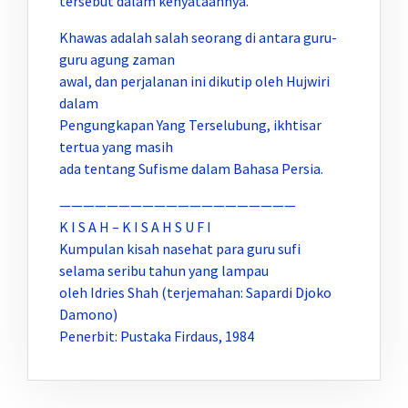
tersebut dalam kenyataannya.
Khawas adalah salah seorang di antara guru-
guru agung zaman
awal, dan perjalanan ini dikutip oleh Hujwiri
dalam
Pengungkapan Yang Terselubung, ikhtisar
tertua yang masih
ada tentang Sufisme dalam Bahasa Persia.
————————————————————
K I S A H – K I S A H S U F I
Kumpulan kisah nasehat para guru sufi
selama seribu tahun yang lampau
oleh Idries Shah (terjemahan: Sapardi Djoko
Damono)
Penerbit: Pustaka Firdaus, 1984