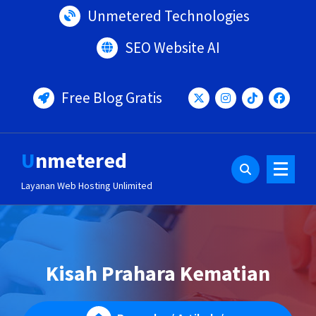
Lewati
Unmetered Technologies
ke
konten
SEO Website AI
Free Blog Gratis
Unmetered
Layanan Web Hosting Unlimited
Kisah Prahara Kematian