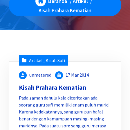
Beranda
/
Artikel
/
Kisah Prahara Kematian
Artikel
,
Kisah Sufi
unmetered
17 Mar 2014
Kisah Prahara Kematian
Pada zaman dahulu kala diceritakan ada
seorang guru sufi memiliki enam puluh murid.
Karena kedekatannya, sang guru pun hafal
benar dengan kamampuan masing-masing
muridnya. Pada suatu sore sang guru merasa