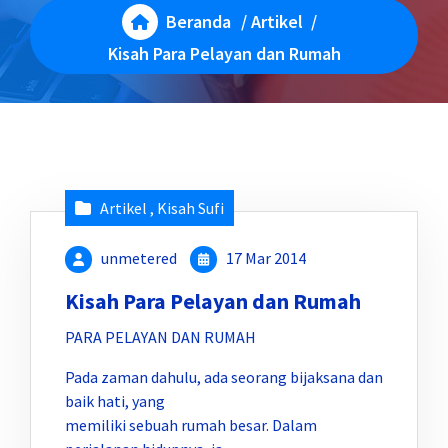
Beranda
/
Artikel
/
Kisah Para Pelayan dan Rumah
Artikel
,
Kisah Sufi
unmetered
17 Mar 2014
Kisah Para Pelayan dan Rumah
PARA PELAYAN DAN RUMAH
Pada zaman dahulu, ada seorang bijaksana dan
baik hati, yang
memiliki sebuah rumah besar. Dalam