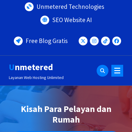
Lewati
Unmetered Technologies
ke
konten
SEO Website AI
Free Blog Gratis
Unmetered
Layanan Web Hosting Unlimited
Kisah Para Pelayan dan
Rumah