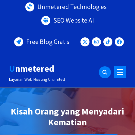
Lewati
Unmetered Technologies
ke
konten
SEO Website AI
Free Blog Gratis
Unmetered
Layanan Web Hosting Unlimited
Kisah Orang yang Menyadari
Kematian