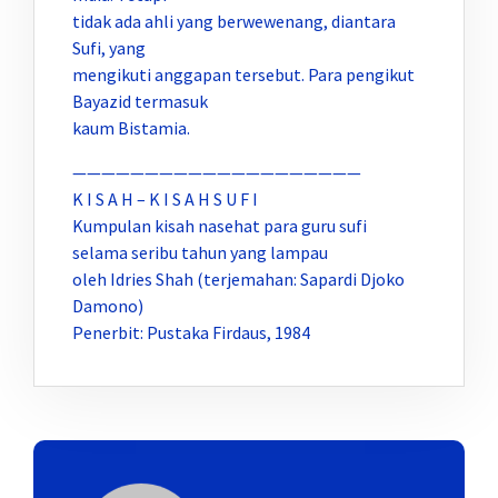
tidak ada ahli yang berwewenang, diantara
Sufi, yang
mengikuti anggapan tersebut. Para pengikut
Bayazid termasuk
kaum Bistamia.
————————————————————
K I S A H – K I S A H S U F I
Kumpulan kisah nasehat para guru sufi
selama seribu tahun yang lampau
oleh Idries Shah (terjemahan: Sapardi Djoko
Damono)
Penerbit: Pustaka Firdaus, 1984