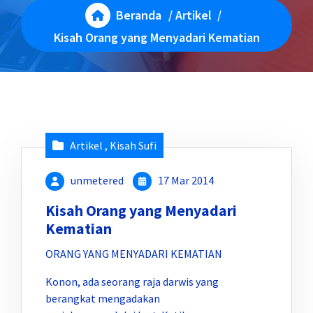
Beranda
/
Artikel
/
Kisah Orang yang Menyadari Kematian
Artikel
,
Kisah Sufi
unmetered
17 Mar 2014
Kisah Orang yang Menyadari
Kematian
ORANG YANG MENYADARI KEMATIAN
Konon, ada seorang raja darwis yang
berangkat mengadakan