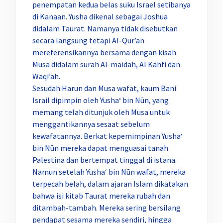
penempatan kedua belas suku Israel setibanya
di Kanaan. Yusha dikenal sebagai Joshua
didalam Taurat. Namanya tidak disebutkan
secara langsung tetapi Al-Qur’an
mereferensikannya bersama dengan kisah
Musa didalam surah Al-maidah, Al Kahfi dan
Waqi’ah.
Sesudah Harun dan Musa wafat, kaum Bani
Israil dipimpin oleh Yusha‘ bin Nūn, yang
memang telah ditunjuk oleh Musa untuk
menggantikannya sesaat sebelum
kewafatannya. Berkat kepemimpinan Yusha‘
bin Nūn mereka dapat menguasai tanah
Palestina dan bertempat tinggal di istana.
Namun setelah Yusha‘ bin Nūn wafat, mereka
terpecah belah, dalam ajaran Islam dikatakan
bahwa isi kitab Taurat mereka rubah dan
ditambah-tambah. Mereka sering bersilang
pendapat sesama mereka sendiri, hingga