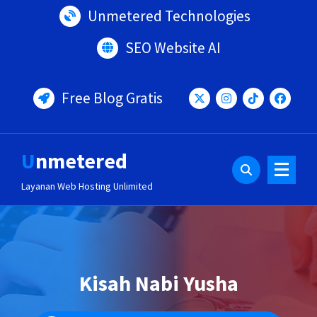
Lewati
Unmetered Technologies
ke
konten
SEO Website AI
Free Blog Gratis
Unmetered
Layanan Web Hosting Unlimited
Kisah Nabi Yusha