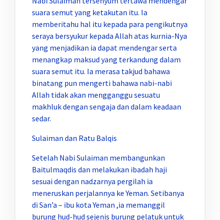
Nabi Sulaiman tersenyum tertawa mendengar
suara semut yang ketakutan itu. Ia
memberitahu hal itu kepada para pengikutnya
seraya bersyukur kepada Allah atas kurnia-Nya
yang menjadikan ia dapat mendengar serta
menangkap maksud yang terkandung dalam
suara semut itu. Ia merasa takjud bahawa
binatang pun mengerti bahawa nabi-nabi
Allah tidak akan mengganggu sesuatu
makhluk dengan sengaja dan dalam keadaan
sedar.
Sulaiman dan Ratu Balqis
Setelah Nabi Sulaiman membangunkan
Baitulmaqdis dan melakukan ibadah haji
sesuai dengan nadzarnya pergilah ia
meneruskan perjalannya ke Yeman. Setibanya
di San’a – ibu kota Yeman ,ia memanggil
burung hud-hud sejenis burung pelatuk untuk