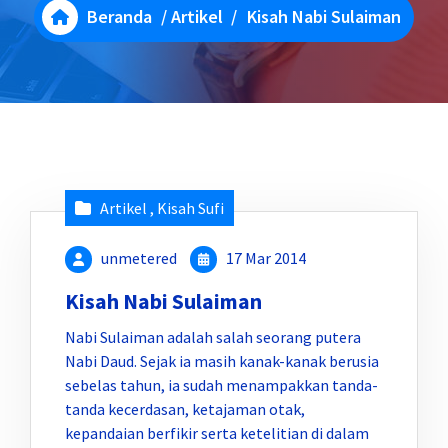
Beranda
/
Artikel
/
Kisah Nabi Sulaiman
Artikel
,
Kisah Sufi
unmetered
17 Mar 2014
Kisah Nabi Sulaiman
Nabi Sulaiman adalah salah seorang putera
Nabi Daud. Sejak ia masih kanak-kanak berusia
sebelas tahun, ia sudah menampakkan tanda-
tanda kecerdasan, ketajaman otak,
kepandaian berfikir serta ketelitian di dalam