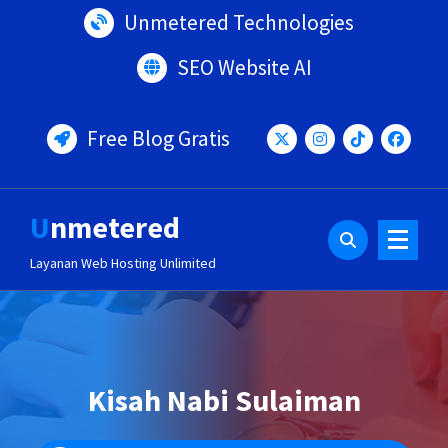
Lewati
Unmetered Technologies
ke
konten
SEO Website AI
Free Blog Gratis
Unmetered
Layanan Web Hosting Unlimited
Kisah Nabi Sulaiman