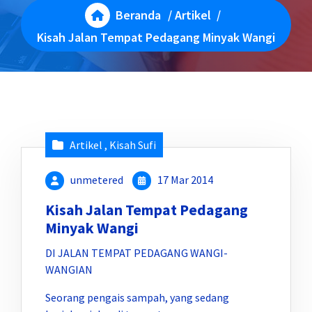
Beranda
/
Artikel
/
Kisah Jalan Tempat Pedagang Minyak Wangi
Artikel
,
Kisah Sufi
unmetered
17 Mar 2014
Kisah Jalan Tempat Pedagang
Minyak Wangi
DI JALAN TEMPAT PEDAGANG WANGI-
WANGIAN
Seorang pengais sampah, yang sedang