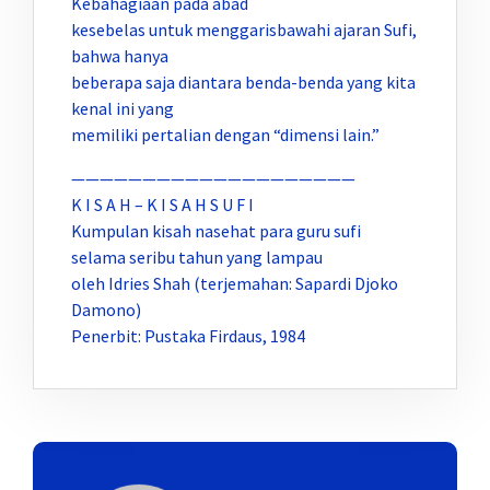
Kebahagiaan pada abad
kesebelas untuk menggarisbawahi ajaran Sufi,
bahwa hanya
beberapa saja diantara benda-benda yang kita
kenal ini yang
memiliki pertalian dengan “dimensi lain.”
————————————————————
K I S A H – K I S A H S U F I
Kumpulan kisah nasehat para guru sufi
selama seribu tahun yang lampau
oleh Idries Shah (terjemahan: Sapardi Djoko
Damono)
Penerbit: Pustaka Firdaus, 1984