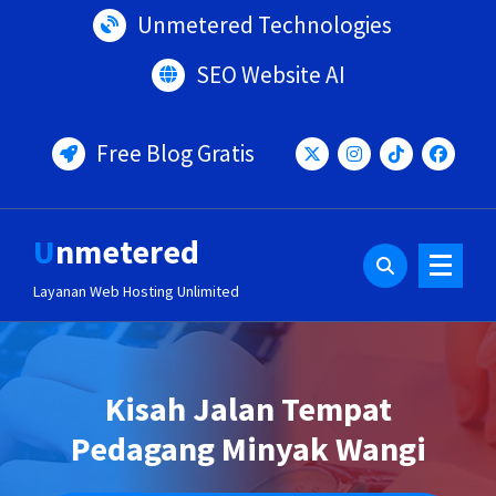
Lewati
Unmetered Technologies
ke
konten
SEO Website AI
Free Blog Gratis
Unmetered
Layanan Web Hosting Unlimited
Kisah Jalan Tempat
Pedagang Minyak Wangi