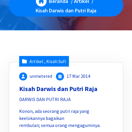
Beranda
/
Artikel
/
Kisah Darwis dan Putri Raja
Artikel
,
Kisah Sufi
unmetered
17 Mar 2014
Kisah Darwis dan Putri Raja
DARWIS DAN PUTRI RAJA
Konon, ada seorang putri raja yang
keelokannya bagaikan
rembulan; semua orang mengaguminya.