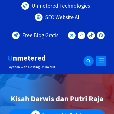
Lewati
Unmetered Technologies
ke
konten
SEO Website AI
Free Blog Gratis
Unmetered
Layanan Web Hosting Unlimited
Kisah Darwis dan Putri Raja