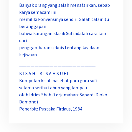
Banyak orang yang salah menafsirkan, sebab
karya semacam ini
memiliki konvensinya sendiri. Salah tafsir itu
beranggapan
bahwa karangan klasik Sufi adalah cara lain
dari
penggambaran teknis tentang keadaan
kejiwaan.
————————————————————
K I S A H – K I S A H S U F I
Kumpulan kisah nasehat para guru sufi
selama seribu tahun yang lampau
oleh Idries Shah (terjemahan: Sapardi Djoko
Damono)
Penerbit: Pustaka Firdaus, 1984