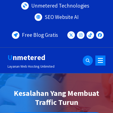
Lewati
Unmetered Technologies
ke
konten
SEO Website AI
Free Blog Gratis
Unmetered
Layanan Web Hosting Unlimited
Kesalahan Yang Membuat
Traffic Turun