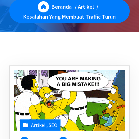
Beranda
/
Artikel
/
Kesalahan Yang Membuat Traffic Turun
Artikel
,
SEO