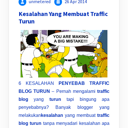
unmetered
26 Apr 2014
Kesalahan Yang Membuat Traffic
Turun
6 KESALAHAN
PENYEBAB TRAFFIC
BLOG TURUN
– Pernah mengalami
traffic
blog
yang
turun
tapi bingung apa
penyebabnya? Banyak blogger yang
melakukan
kesalahan
yang membuat
traffic
blog turun
tanpa menyadari kesalahan apa