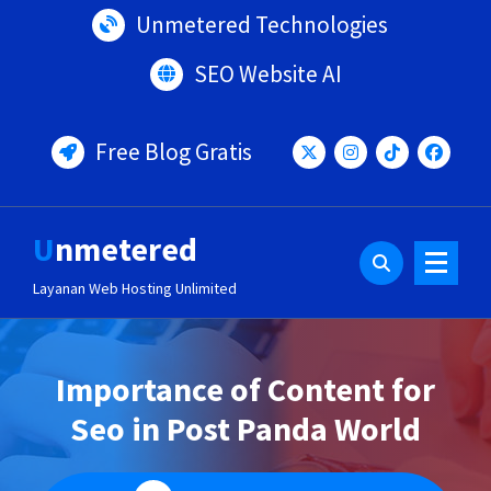
Lewati
Unmetered Technologies
ke
konten
SEO Website AI
Free Blog Gratis
Unmetered
Layanan Web Hosting Unlimited
Importance of Content for
Seo in Post Panda World