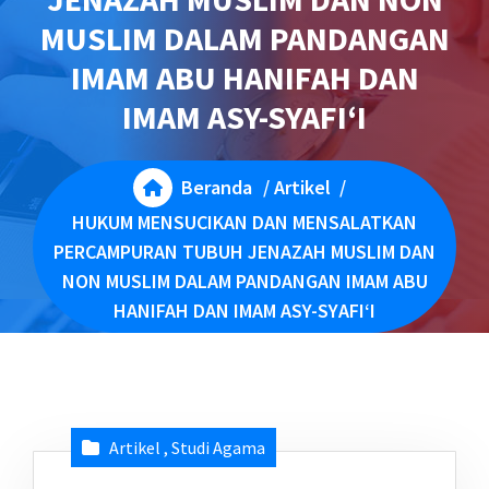
MUSLIM DALAM PANDANGAN
IMAM ABU HANIFAH DAN
IMAM ASY-SYAFI‘I
Beranda
/
Artikel
/
HUKUM MENSUCIKAN DAN MENSALATKAN
PERCAMPURAN TUBUH JENAZAH MUSLIM DAN
NON MUSLIM DALAM PANDANGAN IMAM ABU
HANIFAH DAN IMAM ASY-SYAFI‘I
Artikel
,
Studi Agama