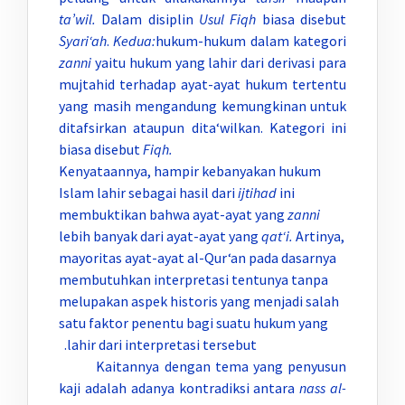
ta’wil.
Dalam disiplin
Usul Fiqh
biasa disebut
Syari‘ah
.
Kedua:
hukum-hukum dalam kategori
zanni
yaitu hukum yang lahir dari derivasi para
mujtahid terhadap ayat-ayat hukum tertentu
yang masih mengandung kemungkinan untuk
ditafsirkan ataupun dita‘wilkan. Kategori ini
biasa disebut
Fiqh.
Kenyataannya, hampir kebanyakan hukum
Islam lahir sebagai hasil dari
ijtihad
ini
membuktikan bahwa ayat-ayat yang
zanni
lebih banyak
dari ayat-ayat yang
qat‘i.
Artinya,
mayoritas ayat-ayat al-Qur‘an pada dasarnya
membutuhkan interpretasi­ tentunya tanpa
melupakan aspek historis yang menjadi salah
satu faktor penentu bagi suatu hukum yang
lahir dari interpretasi tersebut.
Kaitannya dengan tema yang penyusun
kaji adalah adanya kontradiksi antara
nass
al-