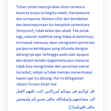
Tuhan telah menciptakan alam semesta
beserta isinya ini begitu indah, mempesona
dan sempurna. Namun sifat dari keindahan
dan kesempurnaan itu hanyalah sementara
(temporal)
, tidak kekal dan abadi. Tak pelak
lagi, seluruh makhluk yang hidup di dalamnya,
termasuk manusia, akan mengalami peristiwa
paripurna kehidupan yang ditandai dengan
datangnya ajal. Sehingga pada saat apapun
dan dalam kondisi bagaimana pun manusia
tidak bisa menghindar dari peristiwa sakral
tersebut, sebab ia tidak mampu menentukan
kapan ajal itu datang. Hal ini ditegaskan
dalam firman Allah Swt:
قل لوكنتم فى بيوتكم لبرزالذين كتب عليهم القتل
الى مضاجعهم وليبتلىالله مافى صدوركم وليمحص
[1]
مافى قلوبكم(