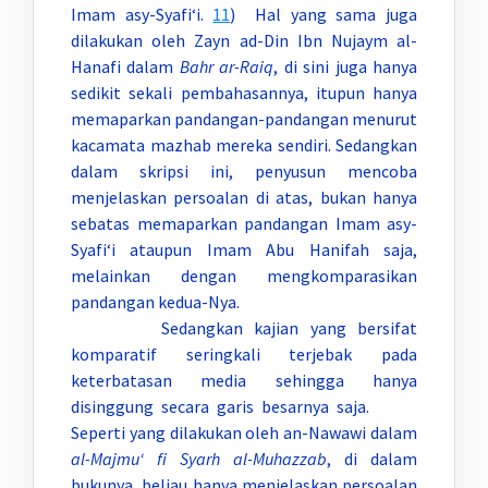
Imam asy-Syafi‘i.
11
) Hal yang sama juga
dilakukan oleh Zayn ad-Din Ibn Nujaym al-
Hanafi dalam
Bahr ar-Raiq
,
di sini juga hanya
sedikit sekali pembahasannya, itupun hanya
memaparkan pandangan-pandangan menurut
kacamata mazhab mereka sendiri. Sedangkan
dalam skripsi ini, penyusun mencoba
menjelaskan persoalan di atas, bukan hanya
sebatas memaparkan pandangan Imam asy-
Syafi‘i ataupun Imam Abu Hanifah saja,
melainkan dengan mengkomparasikan
pandangan kedua-Nya.
Sedangkan kajian yang bersifat
komparatif seringkali terjebak pada
keterbatasan media sehingga hanya
disinggung secara garis besarnya saja.
Seperti yang dilakukan oleh an-Nawawi dalam
al-Majmu‘ fi Syarh al-Muhazzab
,
di dalam
bukunya, beliau hanya menjelaskan persoalan