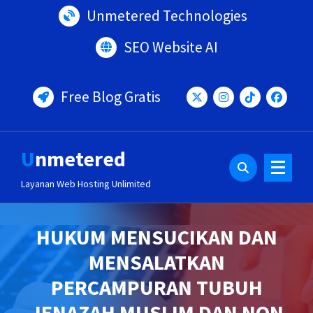
Lewati
Unmetered Technologies
ke
konten
SEO Website AI
Free Blog Gratis
Unmetered
Layanan Web Hosting Unlimited
HUKUM MENSUCIKAN DAN
MENSALATKAN
PERCAMPURAN TUBUH
JENAZAH MUSLIM DAN NON