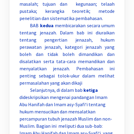
masalah; tujuan dan kegunaan; telaah
pustaka; kerangka teoretik; metode
penelitian dan sistematika pembahasan.
BAB
kedua
membicarakan secara umum
tentang jenazah. Dalam bab ini diuraikan
tentang pengertian jenazah, hukum
perawatan jenazah, kategori jenazah yang
boleh dan tidak boleh dimandikan dan
disalatkan serta tata-cara memandikan dan
menyalatkan jenazah. Pembahasan ini
penting sebagai tolok-ukur dalam melihat
permasalahan yang akan dikaji
Selanjutnya, di dalam bab
ketiga
dideskripsikan mengenai pandangan Imam
Abu Hanifah dan Imam asy-Syafi‘i tentang
hukum mensucikan dan mensalatkan
percampuran tubuh jenazah Muslim dan non-
Muslim. Bagian ini meliputi dua sub-bab:
Imam Abu Hanifah dan Imam asy-Syafi‘i, yang