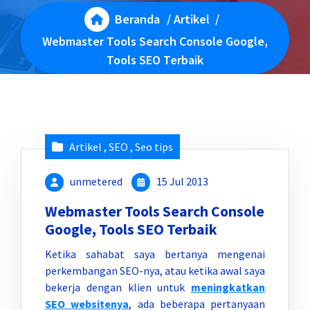
Beranda
/
Artikel
/
Webmaster Tools Search Console Google,
Tools SEO Terbaik
Artikel
,
SEO
,
Seo tips
unmetered
15 Jul 2013
Webmaster Tools Search Console
Google, Tools SEO Terbaik
Ketika sahabat saya bertanya mengenai
perkembangan SEO-nya, atau ketika awal saya
bekerja dengan klien untuk
meningkatkan
SEO websitenya
, ada beberapa pertanyaan