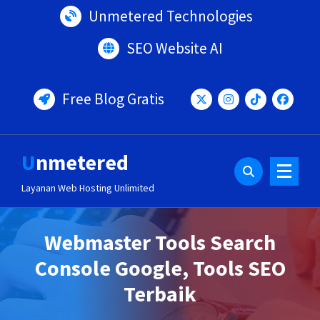
Lewati
Unmetered Technologies
ke
konten
SEO Website AI
Free Blog Gratis
Unmetered
Layanan Web Hosting Unlimited
Webmaster Tools Search
Console Google, Tools SEO
Terbaik